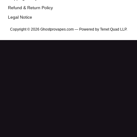
Refund & Return Policy
Legal Notice
Copyright
© 2026
Ghostprovapes.com
— Powered by
Tenet Quad LLP
.