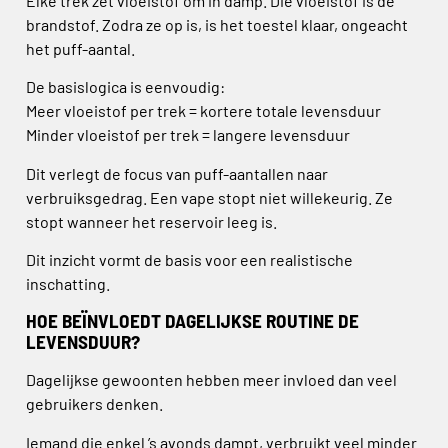
Elke trek zet vloeistof om in damp. Die vloeistof is de
brandstof. Zodra ze op is, is het toestel klaar, ongeacht
het puff-aantal.
De basislogica is eenvoudig:
Meer vloeistof per trek = kortere totale levensduur
Minder vloeistof per trek = langere levensduur
Dit verlegt de focus van puff-aantallen naar
verbruiksgedrag. Een vape stopt niet willekeurig. Ze
stopt wanneer het reservoir leeg is.
Dit inzicht vormt de basis voor een realistische
inschatting.
HOE BEÏNVLOEDT DAGELIJKSE ROUTINE DE
LEVENSDUUR?
Dagelijkse gewoonten hebben meer invloed dan veel
gebruikers denken.
Iemand die enkel ’s avonds dampt, verbruikt veel minder