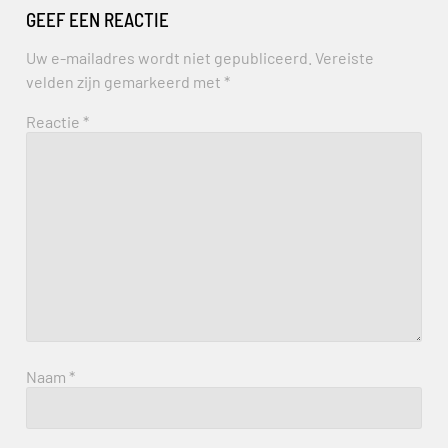
GEEF EEN REACTIE
Uw e-mailadres wordt niet gepubliceerd.
Vereiste
velden zijn gemarkeerd met
*
Reactie
*
Naam
*