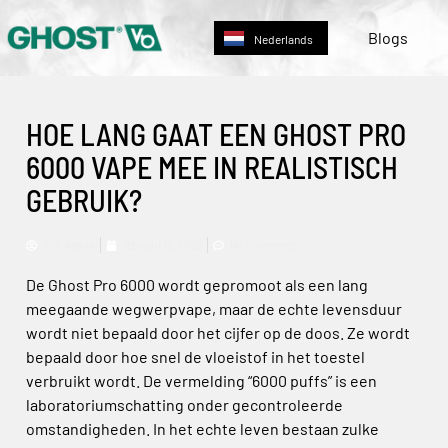
Deutsch
Blogs
Nederlands
English
HOE LANG GAAT EEN GHOST PRO
6000 VAPE MEE IN REALISTISCH
GEBRUIK?
Site Admin
februari 19, 2026
No Comments
De Ghost Pro 6000 wordt gepromoot als een lang
meegaande wegwerpvape, maar de echte levensduur
wordt niet bepaald door het cijfer op de doos. Ze wordt
bepaald door hoe snel de vloeistof in het toestel
verbruikt wordt. De vermelding “6000 puffs” is een
laboratoriumschatting onder gecontroleerde
omstandigheden. In het echte leven bestaan zulke