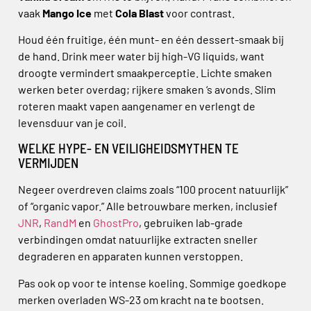
vaak
Mango Ice
met
Cola Blast
voor contrast.
Houd één fruitige, één munt- en één dessert-smaak bij
de hand. Drink meer water bij high-VG liquids, want
droogte vermindert smaakperceptie. Lichte smaken
werken beter overdag; rijkere smaken ‘s avonds. Slim
roteren maakt vapen aangenamer en verlengt de
levensduur van je coil.
WELKE HYPE- EN VEILIGHEIDSMYTHEN TE
VERMIJDEN
Negeer overdreven claims zoals “100 procent natuurlijk”
of “organic vapor.” Alle betrouwbare merken, inclusief
JNR
,
RandM
en
GhostPro
, gebruiken lab-grade
verbindingen omdat natuurlijke extracten sneller
degraderen en apparaten kunnen verstoppen.
Pas ook op voor te intense koeling. Sommige goedkope
merken overladen WS-23 om kracht na te bootsen.