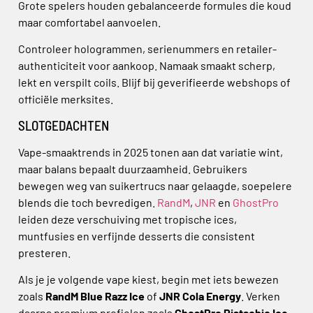
Grote spelers houden gebalanceerde formules die koud
maar comfortabel aanvoelen.
Controleer hologrammen, serienummers en retailer-
authenticiteit voor aankoop. Namaak smaakt scherp,
lekt en verspilt coils. Blijf bij geverifieerde webshops of
officiële merksites.
SLOTGEDACHTEN
Vape-smaaktrends in 2025 tonen aan dat variatie wint,
maar balans bepaalt duurzaamheid. Gebruikers
bewegen weg van suikertrucs naar gelaagde, soepelere
blends die toch bevredigen.
RandM
,
JNR
en
GhostPro
leiden deze verschuiving met tropische ices,
muntfusies en verfijnde desserts die consistent
presteren.
Als je je volgende vape kiest, begin met iets bewezen
zoals
RandM Blue Razz Ice
of
JNR Cola Energy
. Verken
daarna premium profielen zoals
GhostPro Pistachio Ice