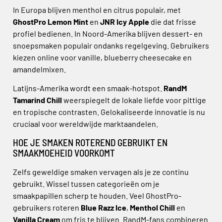
In Europa blijven menthol en citrus populair, met
GhostPro Lemon Mint
en
JNR Icy Apple
die dat frisse
profiel bedienen. In Noord-Amerika blijven dessert- en
snoepsmaken populair ondanks regelgeving. Gebruikers
kiezen online voor vanille, blueberry cheesecake en
amandelmixen.
Latijns-Amerika wordt een smaak-hotspot.
RandM
Tamarind Chill
weerspiegelt de lokale liefde voor pittige
en tropische contrasten. Gelokaliseerde innovatie is nu
cruciaal voor wereldwijde marktaandelen.
HOE JE SMAKEN ROTEREND GEBRUIKT EN
SMAAKMOEHEID VOORKOMT
Zelfs geweldige smaken vervagen als je ze continu
gebruikt. Wissel tussen categorieën om je
smaakpapillen scherp te houden. Veel GhostPro-
gebruikers roteren
Blue Razz Ice
,
Menthol Chill
en
Vanilla Cream
om fris te blijven. RandM-fans combineren