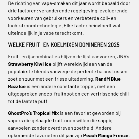
De richting van vape-smaken dit jaar wordt bepaald door
drie factoren: veranderende regelgeving, evoluerende
voorkeuren van gebruikers en verbeterde coil- en
luchtstroomtechnologie. Elke factor beïnvloedt wat
uiteindelijk in je vape terechtkomt.
WELKE FRUIT- EN KOELMIXEN DOMINEREN 2025
Fruit- en ijscombinaties blijven de lijst aanvoeren. JNR’s
Strawberry Kiwi Ice
blijft wereldwijd een van de
populairste blends vanwege de perfecte balans tussen
zoet en zuur met een frisse uitademing.
RandM Blue
Razz Ice
is een andere constante topper, met een
uitgesproken snoep-fruitnoot en een verfrissende chill
tot de laatste puff.
GhostPro’s Tropical Mix
is een favoriet geworden bij
vapers die gelaagde fruittonen willen die sappig
aanvoelen zonder overdreven zoetheid. Andere
opkomende favorieten dit jaar zijn
Peach Mango Freeze
,