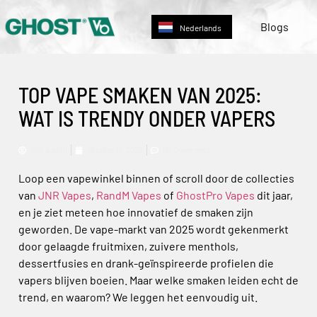
Deutsch
Blogs
Nederlands
English
TOP VAPE SMAKEN VAN 2025:
WAT IS TRENDY ONDER VAPERS
Site Admin
oktober 14, 2025
No Comments
Loop een vapewinkel binnen of scroll door de collecties
van
JNR Vapes
,
RandM Vapes
of
GhostPro Vapes
dit jaar,
en je ziet meteen hoe innovatief de smaken zijn
geworden. De vape-markt van 2025 wordt gekenmerkt
door gelaagde fruitmixen, zuivere menthols,
dessertfusies en drank-geïnspireerde profielen die
vapers blijven boeien. Maar welke smaken leiden echt de
trend, en waarom? We leggen het eenvoudig uit.