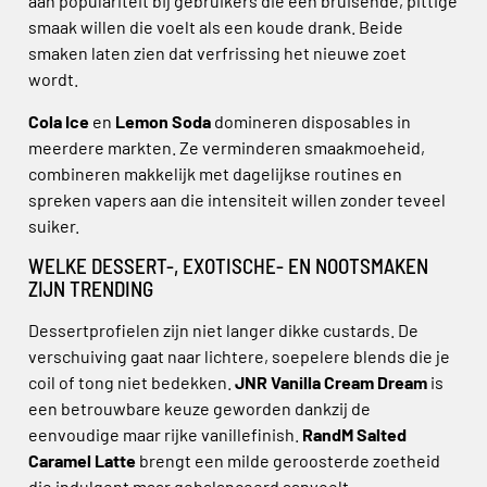
aan populariteit bij gebruikers die een bruisende, pittige
smaak willen die voelt als een koude drank. Beide
smaken laten zien dat verfrissing het nieuwe zoet
wordt.
Cola Ice
en
Lemon Soda
domineren disposables in
meerdere markten. Ze verminderen smaakmoeheid,
combineren makkelijk met dagelijkse routines en
spreken vapers aan die intensiteit willen zonder teveel
suiker.
WELKE DESSERT-, EXOTISCHE- EN NOOTSMAKEN
ZIJN TRENDING
Dessertprofielen zijn niet langer dikke custards. De
verschuiving gaat naar lichtere, soepelere blends die je
coil of tong niet bedekken.
JNR Vanilla Cream Dream
is
een betrouwbare keuze geworden dankzij de
eenvoudige maar rijke vanillefinish.
RandM Salted
Caramel Latte
brengt een milde geroosterde zoetheid
die indulgent maar gebalanceerd aanvoelt.