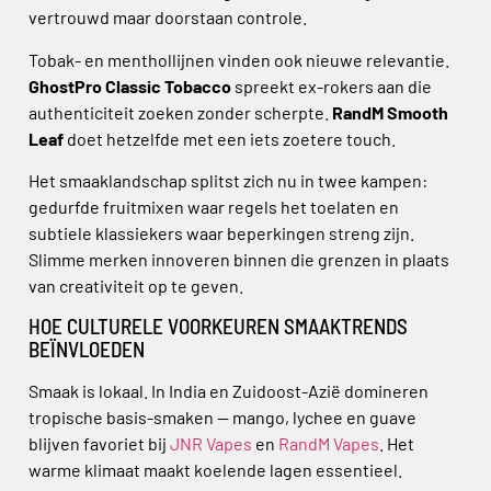
vertrouwd maar doorstaan controle.
Tobak- en menthollijnen vinden ook nieuwe relevantie.
GhostPro Classic Tobacco
spreekt ex-rokers aan die
authenticiteit zoeken zonder scherpte.
RandM Smooth
Leaf
doet hetzelfde met een iets zoetere touch.
Het smaaklandschap splitst zich nu in twee kampen:
gedurfde fruitmixen waar regels het toelaten en
subtiele klassiekers waar beperkingen streng zijn.
Slimme merken innoveren binnen die grenzen in plaats
van creativiteit op te geven.
HOE CULTURELE VOORKEUREN SMAAKTRENDS
BEÏNVLOEDEN
Smaak is lokaal. In India en Zuidoost-Azië domineren
tropische basis-smaken — mango, lychee en guave
blijven favoriet bij
JNR Vapes
en
RandM Vapes
. Het
warme klimaat maakt koelende lagen essentieel.