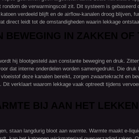
 rondom de verwarmingscoil zit. Dit systeem is gebaseerd o
t katoen verdeeld blijft en de airflow-kanalen droog blijven, 
wat direct leidt tot de omstandigheden waarin lekkage ontstaa
 BEWEGING IN ZAKKEN OF
ordt hij blootgesteld aan constante beweging en druk. Zitte
or dat interne onderdelen worden samengedrukt. Die druk kan
 vloeistof deze kanalen bereikt, zorgen zwaartekracht en bew
. Dit verklaart waarom lekkage vaak optreedt tijdens vervoer
RMTE BIJ AAN HET LEKKEN
en, staan langdurig bloot aan warmte. Warmte maakt e-liqu
dt, kan het katoenen wickmateriaal oververzadigd raken. Ove