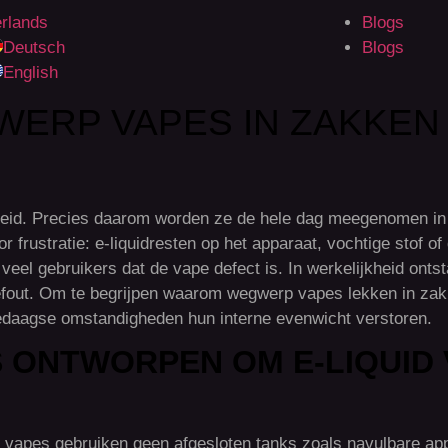
rlands
Blogs
Deutsch
Blogs
English
ERP VAPES IN ZAKKEN 
eid. Precies daarom worden ze de hele dag meegenomen in
 frustratie: e-liquidresten op het apparaat, vochtige stof o
veel gebruikers dat de vape defect is. In werkelijkheid onts
iefout. Om te begrijpen waarom wegwerp vapes lekken in zakk
ledaagse omstandigheden hun interne evenwicht verstoren.
 ONTWORPEN OM E-LIQUID 
p vapes gebruiken geen afgesloten tanks zoals navulbare app