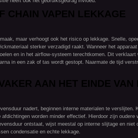
itie heeft ook het gebruiksgedrag invloed.
OF CHAIN VAPEN LEKKAGE
 smaak, maar verhoogt ook het risico op lekkage. Snelle, op
wickmateriaal sterker verzadigd raakt. Wanneer het apparaat g
rspoelen en in het airflow-systeem terechtkomen. Dit verklaa
arna in een zak of tas wordt gestopt. Naarmate de tijd verst
AKER AAN HET EINDE VAN
ensduur nadert, beginnen interne materialen te verslijten. 
e afdichtingen worden minder effectief. Hierdoor zijn ouder
vensduur ontstaat, wijst meestal op interne slijtage en niet o
ssen condensatie en echte lekkage.