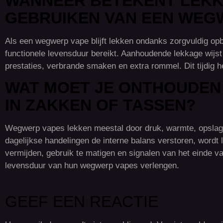
WANNEER BETEKENT LEKK
GEBRUIKEN VAN EEN WEG
Als een wegwerp vape blijft lekken ondanks zorgvuldig opber
functionele levensduur bereikt. Aanhoudende lekkage wijst o
prestaties, verbrande smaken en extra rommel. Dit tijdig 
WAT MOET JE ONTHOUDEN
IN ZAKKEN OF TASSEN?
Wegwerp vapes lekken meestal door druk, warmte, opslagposi
dagelijkse handelingen de interne balans verstoren, wordt 
vermijden, gebruik te matigen en signalen van het einde 
levensduur van hun wegwerp vapes verlengen.
GEEF EEN REACTIE