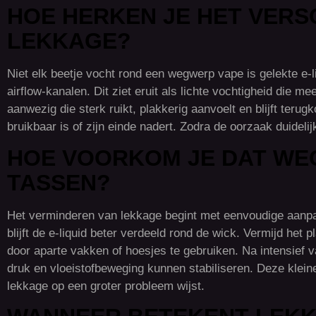
HOE HERKEN JE HET VERS
LEKKAGE?
Niet elk beetje vocht rond een wegwerp vape is gelekte e-
airflow-kanalen. Dit ziet eruit als lichte vochtigheid die me
aanwezig die sterk ruikt, plakkerig aanvoelt en blijft ter
bruikbaar is of zijn einde nadert. Zodra de oorzaak duidelij
HOE VOORKOM JE DAT WE
TASSEN?
Het verminderen van lekkage begint met eenvoudige aanpa
blijft de e-liquid beter verdeeld rond de wick. Vermijd he
door aparte vakken of hoesjes te gebruiken. Na intensief v
druk en vloeistofbeweging kunnen stabiliseren. Deze klei
lekkage op een groter probleem wijst.