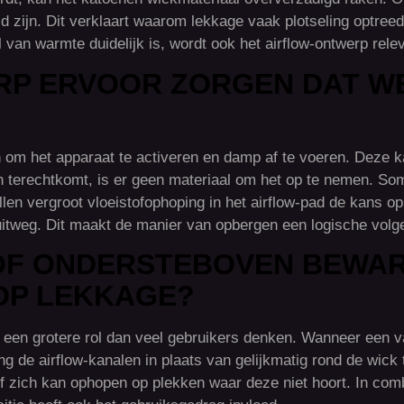
ld zijn. Dit verklaart waarom lekkage vaak plotseling optree
 van warmte duidelijk is, wordt ook het airflow-ontwerp rele
RP ERVOOR ZORGEN DAT 
om het apparaat te activeren en damp af te voeren. Deze k
ierin terechtkomt, is er geen materiaal om het op te nemen. S
llen vergroot vloeistofophoping in het airflow-pad de kans o
 uitweg. Dit maakt de manier van opbergen een logische volg
OF ONDERSTEBOVEN BEWAR
OP LEKKAGE?
 een grotere rol dan veel gebruikers denken. Wanneer een v
ing de airflow-kanalen in plaats van gelijkmatig rond de wic
 zich kan ophopen op plekken waar deze niet hoort. In com