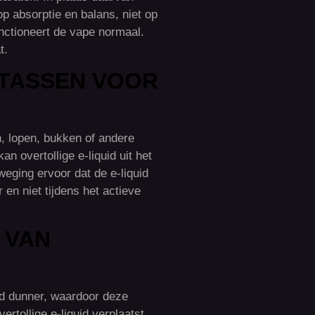
p absorptie en balans, niet op
functioneert de vape normaal.
t.
 TASSEN VOOR
n, lopen, bukken of andere
 overtollige e-liquid uit het
eging ervoor dat de e-liquid
 en niet tijdens het actieve
 VAN
id dunner, waardoor deze
rtollige e-liquid verplaatst