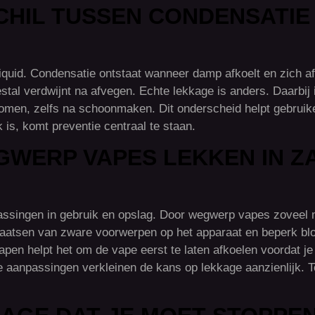
CHIL TUSSEN CONDENSATIE
liquid. Condensatie ontstaat wanneer damp afkoelt en zich af
estal verdwijnt na afvegen. Echte lekkage is anders. Daarbij i
ugkomen, zelfs na schoonmaken. Dit onderscheid helpt gebrui
k is, komt preventie centraal te staan.
GWERP VAPES LEKKEN IN Z
ssingen in gebruik en opslag. Door wegwerp vapes zoveel m
t plaatsen van zware voorwerpen op het apparaat en beperk b
apen helpt het om de vape eerst te laten afkoelen voordat je
ne aanpassingen verkleinen de kans op lekkage aanzienlijk.