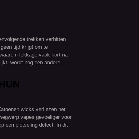
eenvolgende trekken verhitten
een tijd krijgt om te
rt waarom lekkage vaak kort na
rijkt, wordt nog een andere
 HUN
Katoenen wicks verliezen het
e wegwerp vapes gevoeliger voor
p een plotseling defect. In dit