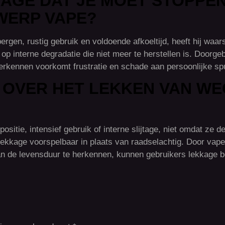
AGE DAT JE MOET STOPPEN
WERP VAPE?
gen, rustig gebruik en voldoende afkoeltijd, heeft hij waarsc
p interne degradatie die niet meer te herstellen is. Doorgebr
herkennen voorkomt frustratie en schade aan persoonlijke spu
 OVER HET LEKKEN VAN W
tie, intensief gebruik of interne slijtage, niet omdat ze def
lekkage voorspelbaar in plaats van raadselachtig. Door vape
van de levensduur te herkennen, kunnen gebruikers lekkage 