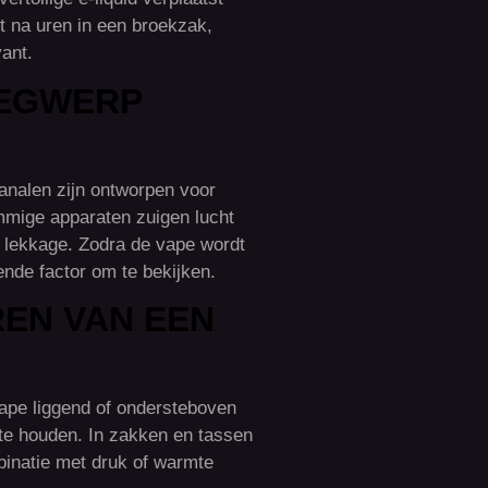
dt na uren in een broekzak,
vant.
WEGWERP
analen zijn ontworpen voor
ommige apparaten zuigen lucht
p lekkage. Zodra de vape wordt
ende factor om te bekijken.
EN VAN EEN
ape liggend of ondersteboven
k te houden. In zakken en tassen
binatie met druk of warmte