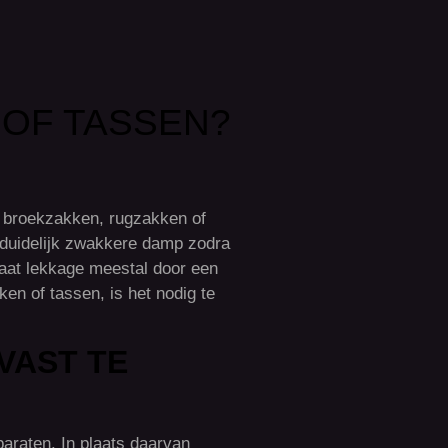
OF TASSEN?
 broekzakken, rugzakken of
f duidelijk zwakkere damp zodra
taat lekkage meestal door een
en of tassen, is het nodig te
VAST TE
araten. In plaats daarvan