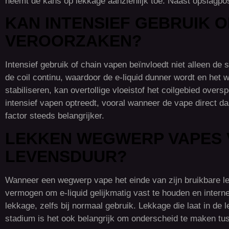
neemt de kans op lekkage aanzienlijk toe. Naast opslagpos
KAN INTENSIEF GEBRUIK 
VEROORZAKEN?
Intensief gebruik of chain vapen beïnvloedt niet alleen de
de coil continu, waardoor de e-liquid dunner wordt en het 
stabiliseren, kan overtollige vloeistof het coilgebied ove
intensief vapen optreedt, vooral wanneer de vape direct da
factor steeds belangrijker.
LEKKEN WEGWERP VAPES V
LEVENSDUUR?
Wanneer een wegwerp vape het einde van zijn bruikbare lev
vermogen om e-liquid gelijkmatig vast te houden en intern
lekkage, zelfs bij normaal gebruik. Lekkage die laat in de le
stadium is het ook belangrijk om onderscheid te maken tu