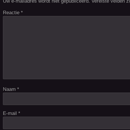
Uw e-mailadres wordt niet gepubliceerd.
Vereiste velden 
Reactie
*
Naam
*
E-mail
*