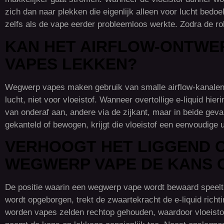
zich dan naar plekken die eigenlijk alleen voor lucht bedoe
zelfs als de vape eerder probleemloos werkte. Zodra de rol
KAN HET AIRFLOW-ONTWE
VAPES LEKKEN?
Wegwerp vapes maken gebruik van smalle airflow-kanalen 
lucht, niet voor vloeistof. Wanneer overtollige e-liquid h
van onderaf aan, andere via de zijkant, maar in beide geva
gekanteld of bewogen, krijgt die vloeistof een eenvoudige
VERHOOGT HET LIGGEND 
WEGWERP VAPE DE KANS 
De positie waarin een wegwerp vape wordt bewaard speelt
wordt opgeborgen, trekt de zwaartekracht de e-liquid richt
worden vapes zelden rechtop gehouden, waardoor vloeistof