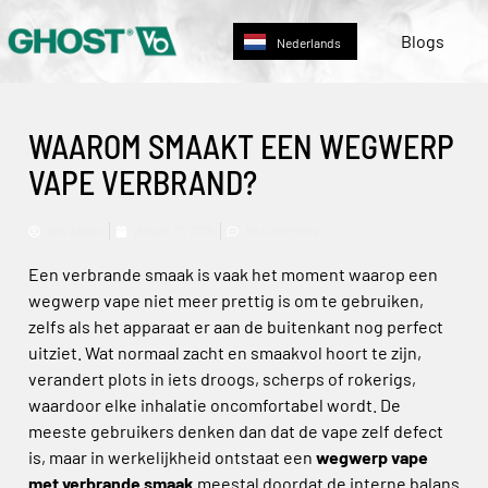
Deutsch
Blogs
Nederlands
English
WAAROM SMAAKT EEN WEGWERP
VAPE VERBRAND?
Site Admin
januari 17, 2026
No Comments
Een verbrande smaak is vaak het moment waarop een
wegwerp vape niet meer prettig is om te gebruiken,
zelfs als het apparaat er aan de buitenkant nog perfect
uitziet. Wat normaal zacht en smaakvol hoort te zijn,
verandert plots in iets droogs, scherps of rokerigs,
waardoor elke inhalatie oncomfortabel wordt. De
meeste gebruikers denken dan dat de vape zelf defect
is, maar in werkelijkheid ontstaat een
wegwerp vape
met verbrande smaak
meestal doordat de interne balans