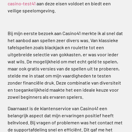
casino-test41
aan deze eisen voldoet en biedt een
veilige speelomgeving.
Bij mijn eerste bezoek aan Casino41 merkte ik al snel dat
het aanbod aan spellen zeer divers was. Van klassieke
tafelspellen zoals blackjack en roulette tot een
uitgebreide selectie van gokkasten, er was voor ieder
wat wils. De mogelijkheid om met echt geld te spelen,
maar ook gratis versies van de spellen uit te proberen,
stelde me in staat om mijn vaardigheden te testen
zonder financiële druk. Deze combinatie van diversiteit
en toegankelijkheid maakte het een ideale keuze voor
zowel beginners als ervaren spelers.
Daarnaast is de klantenservice van Casino41 een
belangrijk aspect dat mijn ervaringen positief heeft
beïnvloed. Bij vragen of problemen was het contact met
de supportafdeling snel en efficiënt. Dit gaf me het