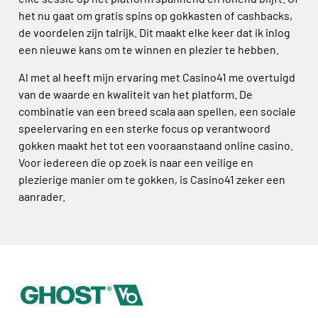
het nu gaat om gratis spins op gokkasten of cashbacks,
de voordelen zijn talrijk. Dit maakt elke keer dat ik inlog
een nieuwe kans om te winnen en plezier te hebben.
Al met al heeft mijn ervaring met Casino41 me overtuigd
van de waarde en kwaliteit van het platform. De
combinatie van een breed scala aan spellen, een sociale
speelervaring en een sterke focus op verantwoord
gokken maakt het tot een vooraanstaand online casino.
Voor iedereen die op zoek is naar een veilige en
plezierige manier om te gokken, is Casino41 zeker een
aanrader.