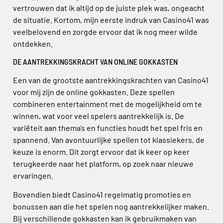
vertrouwen dat ik altijd op de juiste plek was, ongeacht
de situatie. Kortom, mijn eerste indruk van Casino41 was
veelbelovend en zorgde ervoor dat ik nog meer wilde
ontdekken.
DE AANTREKKINGSKRACHT VAN ONLINE GOKKASTEN
Een van de grootste aantrekkingskrachten van Casino41
voor mij zijn de online gokkasten. Deze spellen
combineren entertainment met de mogelijkheid om te
winnen, wat voor veel spelers aantrekkelijk is. De
variëteit aan thema’s en functies houdt het spel fris en
spannend. Van avontuurlijke spellen tot klassiekers, de
keuze is enorm. Dit zorgt ervoor dat ik keer op keer
terugkeerde naar het platform, op zoek naar nieuwe
ervaringen.
Bovendien biedt Casino41 regelmatig promoties en
bonussen aan die het spelen nog aantrekkelijker maken.
Bij verschillende gokkasten kan ik gebruikmaken van