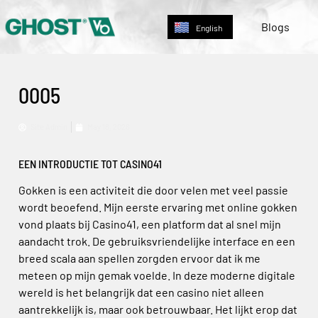
Deutsch
Blogs
English
Nederlands
0005
Site Admin
May 16, 2026
EEN INTRODUCTIE TOT CASINO41
Gokken is een activiteit die door velen met veel passie
wordt beoefend. Mijn eerste ervaring met online gokken
vond plaats bij Casino41, een platform dat al snel mijn
aandacht trok. De gebruiksvriendelijke interface en een
breed scala aan spellen zorgden ervoor dat ik me
meteen op mijn gemak voelde. In deze moderne digitale
wereld is het belangrijk dat een casino niet alleen
aantrekkelijk is, maar ook betrouwbaar. Het lijkt erop dat