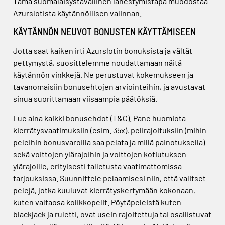
Tämä suomalaisystävällinen lähestymistapa muodostaa
Azurslotista käytännöllisen valinnan.
KÄYTÄNNÖN NEUVOT BONUSTEN KÄYTTÄMISEEN
Jotta saat kaiken irti Azurslotin bonuksista ja vältät
pettymystä, suosittelemme noudattamaan näitä
käytännön vinkkejä. Ne perustuvat kokemukseen ja
tavanomaisiin bonusehtojen arviointeihin, ja avustavat
sinua suorittamaan viisaampia päätöksiä.
Lue aina kaikki bonusehdot (T&C). Pane huomiota
kierrätysvaatimuksiin (esim. 35x), pelirajoituksiin (mihin
peleihin bonusvaroilla saa pelata ja millä painotuksella)
sekä voittojen ylärajoihin ja voittojen kotiutuksen
ylärajoille, erityisesti talletusta vaatimattomissa
tarjouksissa. Suunnittele pelaamisesi niin, että valitset
pelejä, jotka kuuluvat kierrätyskertymään kokonaan,
kuten valtaosa kolikkopelit. Pöytäpeleistä kuten
blackjack ja ruletti, ovat usein rajoitettuja tai osallistuvat