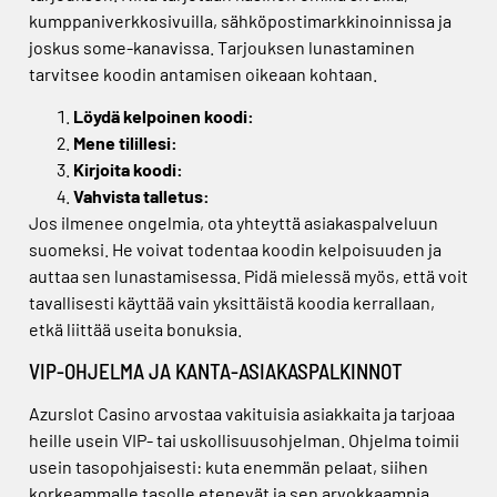
kumppaniverkkosivuilla, sähköpostimarkkinoinnissa ja
joskus some-kanavissa. Tarjouksen lunastaminen
tarvitsee koodin antamisen oikeaan kohtaan.
Löydä kelpoinen koodi:
Mene tilillesi:
Kirjoita koodi:
Vahvista talletus:
Jos ilmenee ongelmia, ota yhteyttä asiakaspalveluun
suomeksi. He voivat todentaa koodin kelpoisuuden ja
auttaa sen lunastamisessa. Pidä mielessä myös, että voit
tavallisesti käyttää vain yksittäistä koodia kerrallaan,
etkä liittää useita bonuksia.
VIP-OHJELMA JA KANTA-ASIAKASPALKINNOT
Azurslot Casino arvostaa vakituisia asiakkaita ja tarjoaa
heille usein VIP- tai uskollisuusohjelman. Ohjelma toimii
usein tasopohjaisesti: kuta enemmän pelaat, siihen
korkeammalle tasolle etenevät ja sen arvokkaampia