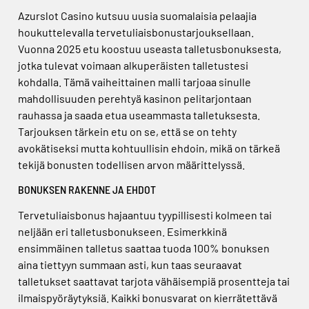
Azurslot Casino kutsuu uusia suomalaisia pelaajia
houkuttelevalla tervetuliaisbonustarjouksellaan.
Vuonna 2025 etu koostuu useasta talletusbonuksesta,
jotka tulevat voimaan alkuperäisten talletustesi
kohdalla. Tämä vaiheittainen malli tarjoaa sinulle
mahdollisuuden perehtyä kasinon pelitarjontaan
rauhassa ja saada etua useammasta talletuksesta.
Tarjouksen tärkein etu on se, että se on tehty
avokätiseksi mutta kohtuullisin ehdoin, mikä on tärkeä
tekijä bonusten todellisen arvon määrittelyssä.
BONUKSEN RAKENNE JA EHDOT
Tervetuliaisbonus hajaantuu tyypillisesti kolmeen tai
neljään eri talletusbonukseen. Esimerkkinä
ensimmäinen talletus saattaa tuoda 100% bonuksen
aina tiettyyn summaan asti, kun taas seuraavat
talletukset saattavat tarjota vähäisempiä prosentteja tai
ilmaispyöräytyksiä. Kaikki bonusvarat on kierrätettävä