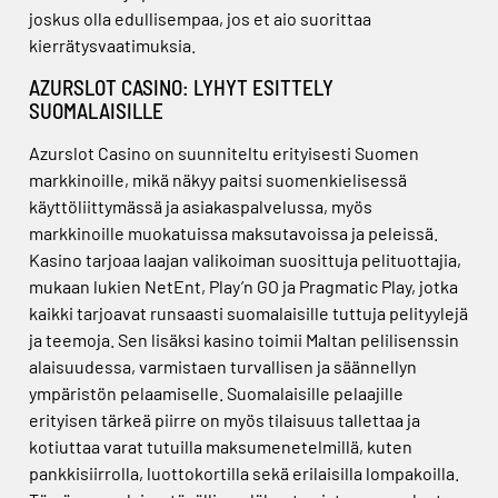
joskus olla edullisempaa, jos et aio suorittaa
kierrätysvaatimuksia.
AZURSLOT CASINO: LYHYT ESITTELY
SUOMALAISILLE
Azurslot Casino on suunniteltu erityisesti Suomen
markkinoille, mikä näkyy paitsi suomenkielisessä
käyttöliittymässä ja asiakaspalvelussa, myös
markkinoille muokatuissa maksutavoissa ja peleissä.
Kasino tarjoaa laajan valikoiman suosittuja pelituottajia,
mukaan lukien NetEnt, Play’n GO ja Pragmatic Play, jotka
kaikki tarjoavat runsaasti suomalaisille tuttuja pelityylejä
ja teemoja. Sen lisäksi kasino toimii Maltan pelilisenssin
alaisuudessa, varmistaen turvallisen ja säännellyn
ympäristön pelaamiselle. Suomalaisille pelaajille
erityisen tärkeä piirre on myös tilaisuus tallettaa ja
kotiuttaa varat tutuilla maksumenetelmillä, kuten
pankkisiirrolla, luottokortilla sekä erilaisilla lompakoilla.