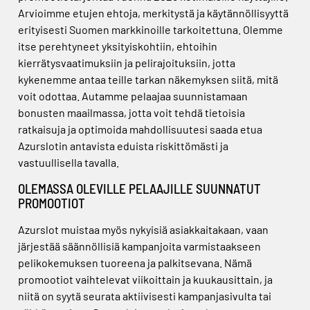
Arvioimme etujen ehtoja, merkitystä ja käytännöllisyyttä
erityisesti Suomen markkinoille tarkoitettuna. Olemme
itse perehtyneet yksityiskohtiin, ehtoihin
kierrätysvaatimuksiin ja pelirajoituksiin, jotta
kykenemme antaa teille tarkan näkemyksen siitä, mitä
voit odottaa. Autamme pelaajaa suunnistamaan
bonusten maailmassa, jotta voit tehdä tietoisia
ratkaisuja ja optimoida mahdollisuutesi saada etua
Azurslotin antavista eduista riskittömästi ja
vastuullisella tavalla.
OLEMASSA OLEVILLE PELAAJILLE SUUNNATUT
PROMOOTIOT
Azurslot muistaa myös nykyisiä asiakkaitakaan, vaan
järjestää säännöllisiä kampanjoita varmistaakseen
pelikokemuksen tuoreena ja palkitsevana. Nämä
promootiot vaihtelevat viikoittain ja kuukausittain, ja
niitä on syytä seurata aktiivisesti kampanjasivulta tai