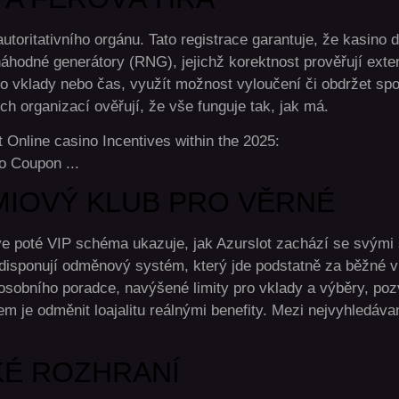
 autoritativního orgánu. Tato registrace garantuje, že kasino 
áhodné generátory (RNG), jejichž korektnost prověřují exter
ro vklady nebo čas, využít možnost vyloučení či obdržet spo
h organizací ověřují, že vše funguje tak, jak má.
IOVÝ KLUB PRO VĚRNÉ
prve poté VIP schéma ukazuje, jak Azurslot zachází se svým
či disponují odměnový systém, který jde podstatně za běžné 
o osobního poradce, navýšené limity pro vklady a výběry, po
em je odměnit loajalitu reálnými benefity. Mezi nejvyhledáva
KÉ ROZHRANÍ