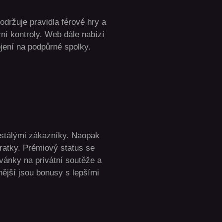
dodržuje pravidla férové hry a
ní kontroly. Web dále nabízí
jení na podpůrné spolky.
i stálými zákazníky. Naopak
vratky. Prémiový status se
zvánky na privátní soutěže a
nější jsou bonusy s lepšími