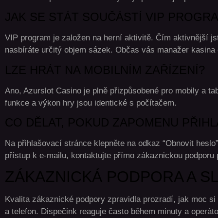
JAK SE STÁT SOUČÁSTÍ VIP PROGR
VIP program je založen na herní aktivitě. Čím aktivnější j
nasbíráte určitý objem sázek. Občas vás manažer kasina 
LZE HRÁT NA MOBILNÍM ZAŘÍZENÍ?
Ano, Azurslot Casino je plně přizpůsobené pro mobily a ta
funkce a výkon hry jsou identické s počítačem.
CO DĚLAT, POKUD ZAPOMENU PŘIHL
Na přihlašovací stránce klepněte na odkaz “Obnovit heslo”
přístup k e-mailu, kontaktujte přímo zákaznickou podporu 
ZÁKAZNICKÁ PODPORA A S
Kvalita zákaznické podpory zpravidla prozradí, jak moc si
a telefon. Dispečink reaguje často během minuty a operáto