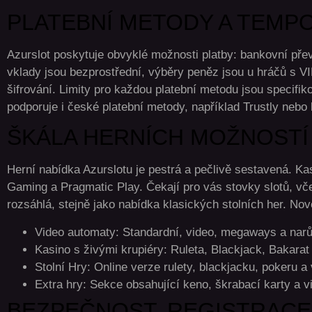
PLATEBNÍ METODY A TEMP
Azurslot poskytuje obvyklé možnosti platby: bankovní pře
vklady jsou bezprostřední, výběry peněz jsou u hráčů s 
šifrování. Limity pro každou platební metodu jsou specifi
podporuje i české platební metody, například Trustly nebo
ŠKÁLA HERNÍCH MOŽNOSTÍ
Herní nabídka Azurslotu je pestrá a pečlivě sestavená. Ka
Gaming a Pragmatic Play. Čekají pro vás stovky slotů, vče
rozsáhlá, stejně jako nabídka klasických stolních her. Nové 
Video automaty: Standardní, video, megaways a narůs
Kasino s živými krupiéry: Ruleta, Blackjack, Bakara
Stolní Hry: Online verze rulety, blackjacku, pokeru a 
Extra hry: Sekce obsahující keno, škrabací karty a vi
BEZPEČNOST, REGISTRACE