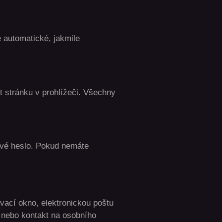
e automatické, jakmile
t stránku v prohlížeči. Všechny
nové heslo. Pokud nemáte
ovací okno, elektronickou poštu
u nebo kontakt na osobního