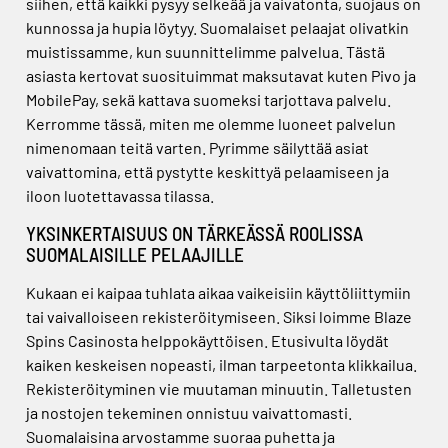
siihen, että kaikki pysyy selkeää ja vaivatonta, suojaus on
kunnossa ja hupia löytyy. Suomalaiset pelaajat olivatkin
muistissamme, kun suunnittelimme palvelua. Tästä
asiasta kertovat suosituimmat maksutavat kuten Pivo ja
MobilePay, sekä kattava suomeksi tarjottava palvelu.
Kerromme tässä, miten me olemme luoneet palvelun
nimenomaan teitä varten. Pyrimme säilyttää asiat
vaivattomina, että pystytte keskittyä pelaamiseen ja
iloon luotettavassa tilassa.
YKSINKERTAISUUS ON TÄRKEÄSSÄ ROOLISSA
SUOMALAISILLE PELAAJILLE
Kukaan ei kaipaa tuhlata aikaa vaikeisiin käyttöliittymiin
tai vaivalloiseen rekisteröitymiseen. Siksi loimme Blaze
Spins Casinosta helppokäyttöisen. Etusivulta löydät
kaiken keskeisen nopeasti, ilman tarpeetonta klikkailua.
Rekisteröityminen vie muutaman minuutin. Talletusten
ja nostojen tekeminen onnistuu vaivattomasti.
Suomalaisina arvostamme suoraa puhetta ja