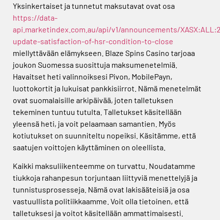
Yksinkertaiset ja tunnetut maksutavat ovat osa
https://data-
api.marketindex.com.au/api/v1/announcements/XASX:ALL:2A
update-satisfaction-of-hsr-condition-to-close
miellyttävään elämykseen. Blaze Spins Casino tarjoaa
joukon Suomessa suosittuja maksumenetelmiä.
Havaitset heti valinnoiksesi Pivon, MobilePayn,
luottokortit ja lukuisat pankkisiirrot. Nämä menetelmät
ovat suomalaisille arkipäivää, joten talletuksen
tekeminen tuntuu tutulta. Talletukset käsitellään
yleensä heti, ja voit pelaamaan samantien. Myös
kotiutukset on suunniteltu nopeiksi. Käsitämme, että
saatujen voittojen käyttäminen on oleellista.
Kaikki maksuliikenteemme on turvattu. Noudatamme
tiukkoja rahanpesun torjuntaan liittyviä menettelyjä ja
tunnistusprosesseja. Nämä ovat lakisääteisiä ja osa
vastuullista politiikkaamme. Voit olla tietoinen, että
talletuksesi ja voitot käsitellään ammattimaisesti.