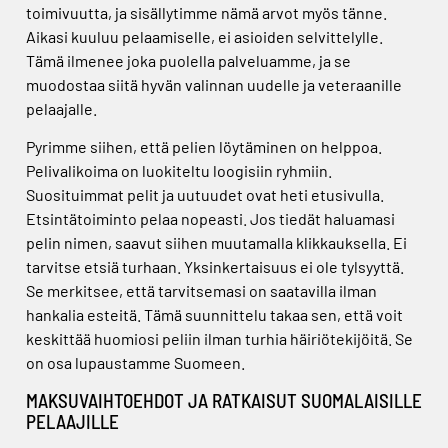
toimivuutta, ja sisällytimme nämä arvot myös tänne.
Aikasi kuuluu pelaamiselle, ei asioiden selvittelylle.
Tämä ilmenee joka puolella palveluamme, ja se
muodostaa siitä hyvän valinnan uudelle ja veteraanille
pelaajalle.
Pyrimme siihen, että pelien löytäminen on helppoa.
Pelivalikoima on luokiteltu loogisiin ryhmiin.
Suosituimmat pelit ja uutuudet ovat heti etusivulla.
Etsintätoiminto pelaa nopeasti. Jos tiedät haluamasi
pelin nimen, saavut siihen muutamalla klikkauksella. Ei
tarvitse etsiä turhaan. Yksinkertaisuus ei ole tylsyyttä.
Se merkitsee, että tarvitsemasi on saatavilla ilman
hankalia esteitä. Tämä suunnittelu takaa sen, että voit
keskittää huomiosi peliin ilman turhia häiriötekijöitä. Se
on osa lupaustamme Suomeen.
MAKSUVAIHTOEHDOT JA RATKAISUT SUOMALAISILLE
PELAAJILLE