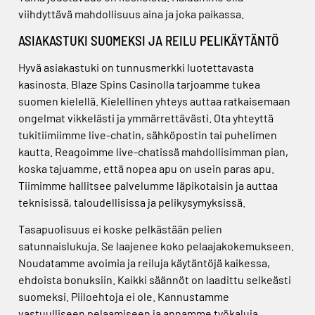
viihdyttävä mahdollisuus aina ja joka paikassa.
ASIAKASTUKI SUOMEKSI JA REILU PELIKÄYTÄNTÖ
Hyvä asiakastuki on tunnusmerkki luotettavasta
kasinosta. Blaze Spins Casinolla tarjoamme tukea
suomen kielellä. Kielellinen yhteys auttaa ratkaisemaan
ongelmat vikkelästi ja ymmärrettävästi. Ota yhteyttä
tukitiimiimme live-chatin, sähköpostin tai puhelimen
kautta. Reagoimme live-chatissä mahdollisimman pian,
koska tajuamme, että nopea apu on usein paras apu.
Tiimimme hallitsee palvelumme läpikotaisin ja auttaa
teknisissä, taloudellisissa ja pelikysymyksissä.
Tasapuolisuus ei koske pelkästään pelien
satunnaislukuja. Se laajenee koko pelaajakokemukseen.
Noudatamme avoimia ja reiluja käytäntöjä kaikessa,
ehdoista bonuksiin. Kaikki säännöt on laadittu selkeästi
suomeksi. Piiloehtoja ei ole. Kannustamme
vastuulliseen pelaamiseen ja annamme työkaluja