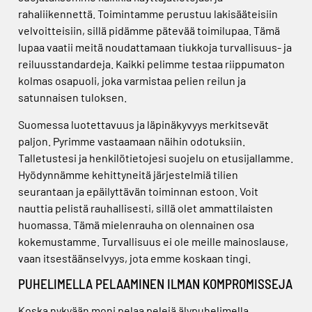
rahaliikennettä. Toimintamme perustuu lakisääteisiin
velvoitteisiin, sillä pidämme pätevää toimilupaa. Tämä
lupaa vaatii meitä noudattamaan tiukkoja turvallisuus- ja
reiluusstandardeja. Kaikki pelimme testaa riippumaton
kolmas osapuoli, joka varmistaa pelien reilun ja
satunnaisen tuloksen.
Suomessa luotettavuus ja läpinäkyvyys merkitsevät
paljon. Pyrimme vastaamaan näihin odotuksiin.
Talletustesi ja henkilötietojesi suojelu on etusijallamme.
Hyödynnämme kehittyneitä järjestelmiä tilien
seurantaan ja epäilyttävän toiminnan estoon. Voit
nauttia pelistä rauhallisesti, sillä olet ammattilaisten
huomassa. Tämä mielenrauha on olennainen osa
kokemustamme. Turvallisuus ei ole meille mainoslause,
vaan itsestäänselvyys, jota emme koskaan tingi.
PUHELIMELLA PELAAMINEN ILMAN KOMPROMISSEJA
Koska nykyään moni pelaa pelejä älypuhelimella,