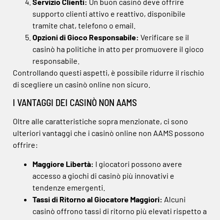
Servizio Clienti:
Un buon casinò deve offrire
supporto clienti attivo e reattivo, disponibile
tramite chat, telefono o email.
Opzioni di Gioco Responsabile:
Verificare se il
casinò ha politiche in atto per promuovere il gioco
responsabile.
Controllando questi aspetti, è possibile ridurre il rischio
di scegliere un casinò online non sicuro.
I VANTAGGI DEI CASINÒ NON AAMS
Oltre alle caratteristiche sopra menzionate, ci sono
ulteriori vantaggi che i casinò online non AAMS possono
offrire:
Maggiore Libertà:
I giocatori possono avere
accesso a giochi di casinò più innovativi e
tendenze emergenti.
Tassi di Ritorno al Giocatore Maggiori:
Alcuni
casinò offrono tassi di ritorno più elevati rispetto a