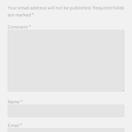
Your email address will not be published.
Required fields
are marked
*
Comment
*
Name
*
Email
*