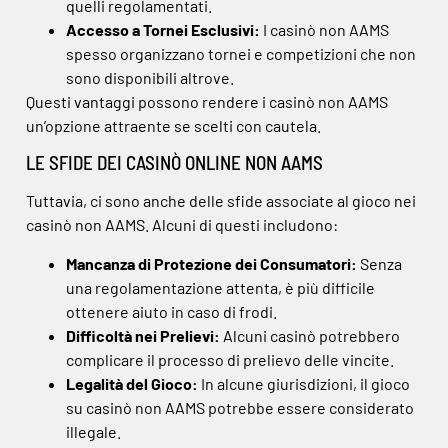
quelli regolamentati.
Accesso a Tornei Esclusivi:
I casinò non AAMS
spesso organizzano tornei e competizioni che non
sono disponibili altrove.
Questi vantaggi possono rendere i casinò non AAMS
un’opzione attraente se scelti con cautela.
LE SFIDE DEI CASINÒ ONLINE NON AAMS
Tuttavia, ci sono anche delle sfide associate al gioco nei
casinò non AAMS. Alcuni di questi includono:
Mancanza di Protezione dei Consumatori:
Senza
una regolamentazione attenta, è più difficile
ottenere aiuto in caso di frodi.
Difficoltà nei Prelievi:
Alcuni casinò potrebbero
complicare il processo di prelievo delle vincite.
Legalità del Gioco:
In alcune giurisdizioni, il gioco
su casinò non AAMS potrebbe essere considerato
illegale.