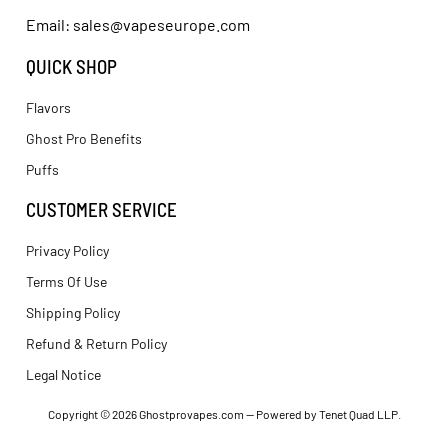
Email: sales@vapeseurope.com
QUICK SHOP
Flavors
Ghost Pro Benefits
Puffs
CUSTOMER SERVICE
Privacy Policy
Terms Of Use
Shipping Policy
Refund & Return Policy
Legal Notice
Copyright
© 2026
Ghostprovapes.com
— Powered by
Tenet Quad LLP
.