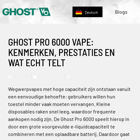
English
Blogs
Deutsch
Nederlands
GHOST PRO 6000 VAPE:
KENMERKEN, PRESTATIES EN
WAT ECHT TELT
Site Admin
Februar 19, 2026
No Comments
Wegwerpvapes met hoge capaciteit zijn ontstaan vanuit
een eenvoudige behoefte: gebruikers willen hun
toestel minder vaak moeten vervangen. Kleine
disposables raken snel leeg, waardoor frequente
aankopen nodig zijn. De Ghost Pro 6000 speelt hierop in
door een grote voorgevulde e-liquidcapaciteit te
combineren met een oplaadbare batterij. Daardoor gaat