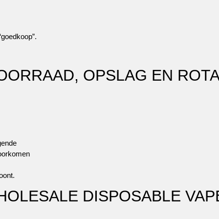
 “goedkoop”.
OORRAAD, OPSLAG EN ROTA
gende
voorkomen
oont.
WHOLESALE DISPOSABLE VA