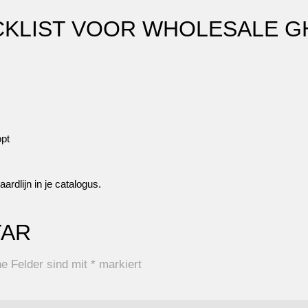
CKLIST VOOR WHOLESALE G
opt
rdlijn in je catalogus.
TAR
he Felder sind mit
*
markiert