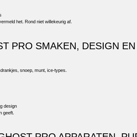
s
ermeld het. Rond niet willekeurig af.
 PRO SMAKEN, DESIGN EN
drankjes, snoep, munt, ice-types.
ig design
n geeft.
 GHOST PRO APPARATEN, P