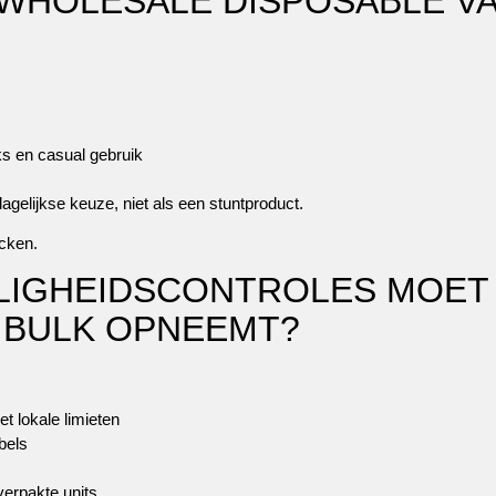
WHOLESALE DISPOSABLE V
ks en casual gebruik
elijkse keuze, niet als een stuntproduct.
ecken.
ILIGHEIDSCONTROLES MOET
N BULK OPNEEMT?
et lokale limieten
bels
verpakte units