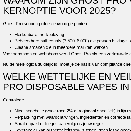
WAAROM ZIJN GHOST PRO 
KERNOPTIE VOOR 2025?
Ghost Pro scoort op drie eenvoudige punten:
Herkenbare merkbeleving
Beheersbare puff counts (3.500–6.000) die passen bij dagelij
Cleane smaken die in meerdere markten werken
Voor schappen en webshops werkt Ghost Pro als een vertrouwde dag
Nu de merklogica duidelijk is, moet je de basis van compliance ch
WELKE WETTELIJKE EN VE
PRO DISPOSABLE VAPES I
Controleer:
Nicotinegehalte (vaak rond 2% of regionaal specifiek) in lijn m
Verpakking met waarschuwingen, ingrediënten en correcte la
Smakenpakket toegestaan volgens jouw regels
Leverancier kan authenticiteitsbewijs tonen, geen losse onge