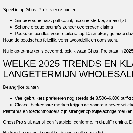
Speel in op Ghost Pro’s sterke punten:
Simpele schema’s: puff count, nicotine sterkte, smaaklijst
Schone productpagina’s zonder overdreven claims
Packs en bundles voor retailers: top 10 smaken, gemixte do
Houd de boodschap feitelijk, verantwoordelijk en consistent.
Nu je go-to-market is gevormd, bekijk waar Ghost Pro staat in 2025
WELKE 2025 TRENDS EN K
LANGETERMIJN WHOLESAL
Belangrijke punten:
Veel gebruikers prefereren nog steeds de 3.500–6.000 puff-z
Cleane, herkenbare merken krijgen de voorkeur boven willeke
Platforms en toezichthouders zijn strenger op twijfelachtige merken
Ghost Pro sluit aan bij een “stabiele, conforme, mid-puff” richting. Dat
Nu trends passen, bundel het in een snelle checklist.