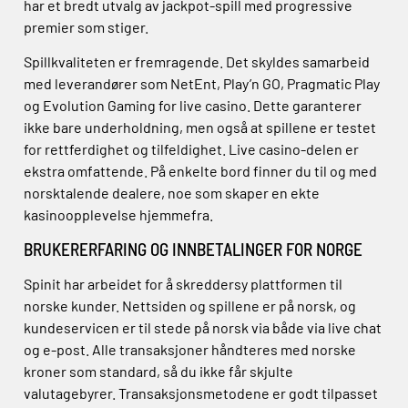
har et bredt utvalg av jackpot-spill med progressive
premier som stiger.
Spillkvaliteten er fremragende. Det skyldes samarbeid
med leverandører som NetEnt, Play’n GO, Pragmatic Play
og Evolution Gaming for live casino. Dette garanterer
ikke bare underholdning, men også at spillene er testet
for rettferdighet og tilfeldighet. Live casino-delen er
ekstra omfattende. På enkelte bord finner du til og med
norsktalende dealere, noe som skaper en ekte
kasinoopplevelse hjemmefra.
BRUKERERFARING OG INNBETALINGER FOR NORGE
Spinit har arbeidet for å skreddersy plattformen til
norske kunder. Nettsiden og spillene er på norsk, og
kundeservicen er til stede på norsk via både via live chat
og e-post. Alle transaksjoner håndteres med norske
kroner som standard, så du ikke får skjulte
valutagebyrer. Transaksjonsmetodene er godt tilpasset