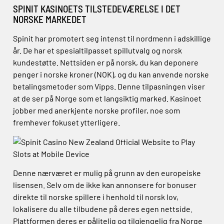
SPINIT KASINOETS TILSTEDEVÆRELSE I DET
NORSKE MARKEDET
Spinit har promotert seg intenst til nordmenn i adskillige
år. De har et spesialtilpasset spillutvalg og norsk
kundestøtte. Nettsiden er på norsk, du kan deponere
penger i norske kroner (NOK), og du kan anvende norske
betalingsmetoder som Vipps. Denne tilpasningen viser
at de ser på Norge som et langsiktig marked. Kasinoet
jobber med anerkjente norske profiler, noe som
fremhever fokuset ytterligere.
Denne nærværet er mulig på grunn av den europeiske
lisensen. Selv om de ikke kan annonsere for bonuser
direkte til norske spillere i henhold til norsk lov,
lokalisere du alle tilbudene på deres egen nettside.
Plattformen deres er pålitelig og tilgjengelig fra Norge