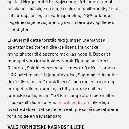
spiller i Norge er dette avgjørende. Det innebærer at
selskapet må følge strenge regler for spillerbeskyttelse,
rettferdig spill og ansvarlig gambling. MGA forlanger
regelmessige revisjoner og sertifisering av spillenes
tilfeldighet.
Likevel må dette forstås riktig. Ingen utenlandsk
operatør besitter en direkte lisens fra norske
myndigheter til å operere med kasinospill. Det er et
monopol som forbeholdes Norsk Tipping og Norsk
Rikstoto. Spinit leverer sine tjenester fra Malta, under
EØS-avtalen om fri tjenesteytelse. Spørsmålet handler
derfor ikke om en “norsk lisens”, men om en troverdig
europeisk lisens som også tilbyr norske spillere
juridiske rettigheter. MGA kan ilegge store bøter eller
tilbakekalle lisenser ved
en.wikipedia.org
alvorlige
overtredelser. Det setter et reelt press på operatørene
for å holde en høy standard.
VALG FOR NORSKE KASINOSPILLERE