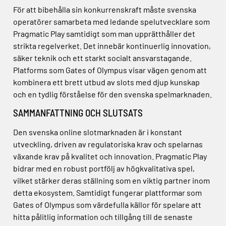
För att bibehålla sin konkurrenskraft måste svenska
operatörer samarbeta med ledande spelutvecklare som
Pragmatic Play samtidigt som man upprätthåller det
strikta regelverket. Det innebär kontinuerlig innovation,
säker teknik och ett starkt socialt ansvarstagande.
Platforms som Gates of Olympus visar vägen genom att
kombinera ett brett utbud av slots med djup kunskap
och en tydlig förståelse för den svenska spelmarknaden.
SAMMANFATTNING OCH SLUTSATS
Den svenska online slotmarknaden är i konstant
utveckling, driven av regulatoriska krav och spelarnas
växande krav på kvalitet och innovation. Pragmatic Play
bidrar med en robust portfölj av högkvalitativa spel,
vilket stärker deras ställning som en viktig partner inom
detta ekosystem. Samtidigt fungerar plattformar som
Gates of Olympus som värdefulla källor för spelare att
hitta pålitlig information och tillgång till de senaste