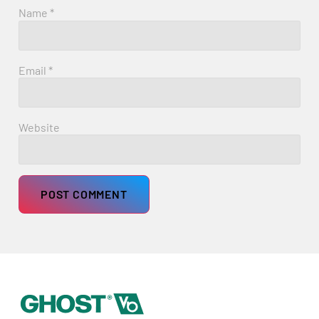
Name
*
Email
*
Website