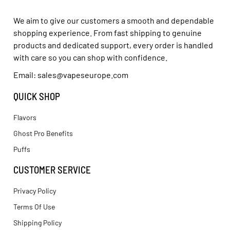
We aim to give our customers a smooth and dependable
shopping experience. From fast shipping to genuine
products and dedicated support, every order is handled
with care so you can shop with confidence.
Email: sales@vapeseurope.com
QUICK SHOP
Flavors
Ghost Pro Benefits
Puffs
CUSTOMER SERVICE
Privacy Policy
Terms Of Use
Shipping Policy