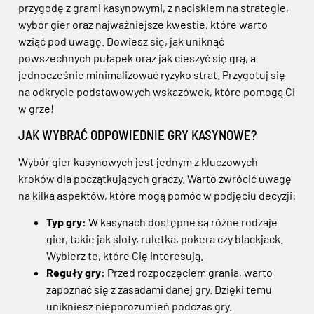
przygodę z grami kasynowymi, z naciskiem na strategie,
wybór gier oraz najważniejsze kwestie, które warto
wziąć pod uwagę. Dowiesz się, jak uniknąć
powszechnych pułapek oraz jak cieszyć się grą, a
jednocześnie minimalizować ryzyko strat. Przygotuj się
na odkrycie podstawowych wskazówek, które pomogą Ci
w grze!
JAK WYBRAĆ ODPOWIEDNIE GRY KASYNOWE?
Wybór gier kasynowych jest jednym z kluczowych
kroków dla początkujących graczy. Warto zwrócić uwagę
na kilka aspektów, które mogą pomóc w podjęciu decyzji:
Typ gry:
W kasynach dostępne są różne rodzaje
gier, takie jak sloty, ruletka, pokera czy blackjack.
Wybierz te, które Cię interesują.
Reguły gry:
Przed rozpoczęciem grania, warto
zapoznać się z zasadami danej gry. Dzięki temu
unikniesz nieporozumień podczas gry.