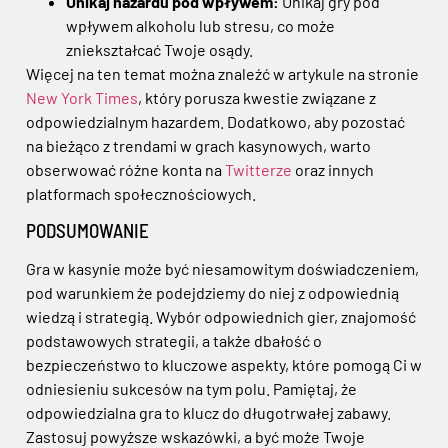
Unikaj hazardu pod wpływem:
Unikaj gry pod
wpływem alkoholu lub stresu, co może
zniekształcać Twoje osądy.
Więcej na ten temat można znaleźć w artykule na stronie
New York Times
, który porusza kwestie związane z
odpowiedzialnym hazardem. Dodatkowo, aby pozostać
na bieżąco z trendami w grach kasynowych, warto
obserwować różne konta na
Twitterze
oraz innych
platformach społecznościowych.
PODSUMOWANIE
Gra w kasynie może być niesamowitym doświadczeniem,
pod warunkiem że podejdziemy do niej z odpowiednią
wiedzą i strategią. Wybór odpowiednich gier, znajomość
podstawowych strategii, a także dbałość o
bezpieczeństwo to kluczowe aspekty, które pomogą Ci w
odniesieniu sukcesów na tym polu. Pamiętaj, że
odpowiedzialna gra to klucz do długotrwałej zabawy.
Zastosuj powyższe wskazówki, a być może Twoje