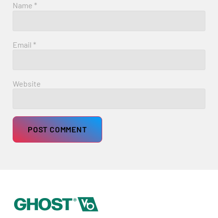
Name
*
Email
*
Website