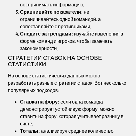
воспринимать информацию.
Сравнивайте показатели:
не
ограничивайтесь одной командой, а
сопоставляйте с противниками.
Следите за трендами:
изучайте изменения в
форме команд и игроков, чтобы замечать
закономерности.
СТРАТЕГИИ СТАВОК НА ОСНОВЕ
СТАТИСТИКИ
На основе статистических данных можно
разработать разные стратегии ставок. Вот несколько
популярных подходов:
Ставка на фору:
если одна команда
демонстрирует устойчивую форму, можно
ставить на фору, которая учитывает разницу в
счете.
Тоталы:
анализируя среднее количество