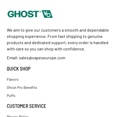
We aim to give our customers a smooth and dependable
shopping experience. From fast shipping to genuine
products and dedicated support, every order is handled
with care so you can shop with confidence.
Email: sales@vapeseurope.com
QUICK SHOP
Flavors
Ghost Pro Benefits
Puffs
CUSTOMER SERVICE
Privacy Policy