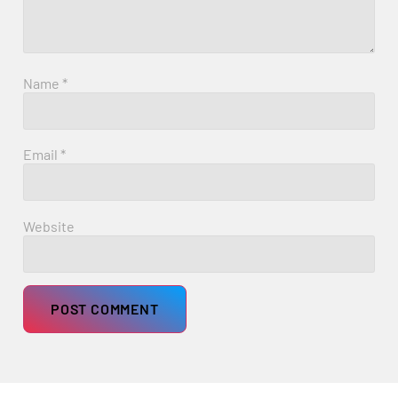
Name
*
Email
*
Website