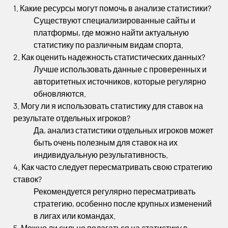
1. Какие ресурсы могут помочь в анализе статистики?
Существуют специализированные сайты и
платформы, где можно найти актуальную
статистику по различным видам спорта.
2. Как оценить надежность статистических данных?
Лучше использовать данные с проверенных и
авторитетных источников, которые регулярно
обновляются.
3. Могу ли я использовать статистику для ставок на
результате отдельных игроков?
Да, анализ статистики отдельных игроков может
быть очень полезным для ставок на их
индивидуальную результативность.
4. Как часто следует пересматривать свою стратегию
ставок?
Рекомендуется регулярно пересматривать
стратегию, особенно после крупных изменений
в лигах или командах.
5. Можно ли сильно полагаться на статистику в