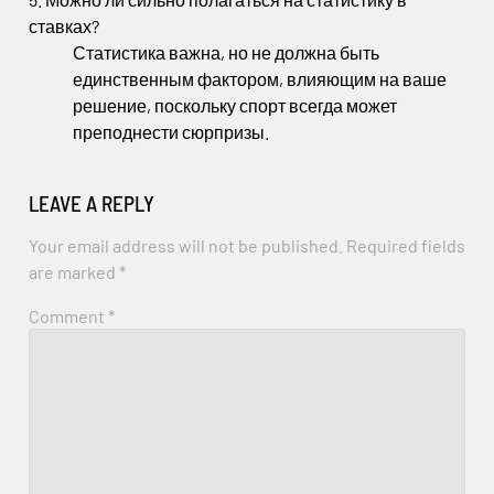
ставках?
Статистика важна, но не должна быть
единственным фактором, влияющим на ваше
решение, поскольку спорт всегда может
преподнести сюрпризы.
LEAVE A REPLY
Your email address will not be published.
Required fields
are marked
*
Comment
*