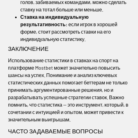
голов, забиваемых командами, можно сделать
ставку на тотал больше или меньше.
Ставка на индивидуальную
результативность:
если игрок в хорошей
форме, стоит рассмотреть ставки на его
индивидуальную статистику.
ЗАКЛЮЧЕНИЕ
Использование статистики в ставках на спорт на
платформе Mostbet может значительно повысить
шансы на успех. Понимание и анализ ключевых
статистических данных помогает беттерам не только
принимать аргументированные решения, но и
разрабатывать успешные стратегии ставок. Важно
помнить, что статистика — это инструмент, который, в
сочетании с интуицией и опытом, может привести к
значительным выигрышам.
ЧАСТО ЗАДАВАЕМЫЕ ВОПРОСЫ