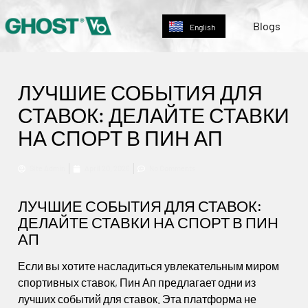
Deutsch
Blogs
English
Nederlands
ЛУЧШИЕ СОБЫТИЯ ДЛЯ
СТАВОК: ДЕЛАЙТЕ СТАВКИ
НА СПОРТ В ПИН АП
Site Admin
April 20, 2026
No Comments
ЛУЧШИЕ СОБЫТИЯ ДЛЯ СТАВОК:
ДЕЛАЙТЕ СТАВКИ НА СПОРТ В ПИН
АП
Если вы хотите насладиться увлекательным миром
спортивных ставок, Пин Ап предлагает одни из
лучших событий для ставок. Эта платформа не