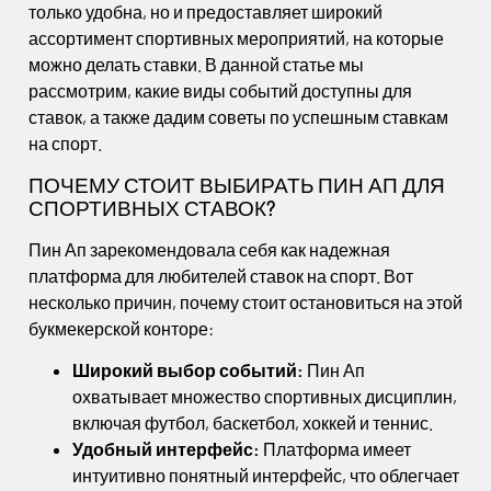
только удобна, но и предоставляет широкий
ассортимент спортивных мероприятий, на которые
можно делать ставки. В данной статье мы
рассмотрим, какие виды событий доступны для
ставок, а также дадим советы по успешным ставкам
на спорт.
ПОЧЕМУ СТОИТ ВЫБИРАТЬ ПИН АП ДЛЯ
СПОРТИВНЫХ СТАВОК?
Пин Ап зарекомендовала себя как надежная
платформа для любителей ставок на спорт. Вот
несколько причин, почему стоит остановиться на этой
букмекерской конторе:
Широкий выбор событий:
Пин Ап
охватывает множество спортивных дисциплин,
включая футбол, баскетбол, хоккей и теннис.
Удобный интерфейс:
Платформа имеет
интуитивно понятный интерфейс, что облегчает