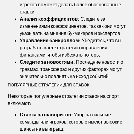
игроков поможет делать более обоснованные
ставки.
Анализ коэффициентов:
Следите за
изменениями коэффициентов, так как они могут
указывать на мнения букмекеров и экспертов.
Управление банкроллом:
Убедитесь, что вы
разрабатываете стратегию управления
финансами, чтобы избежать потерь.
Следите за новостями:
Последние новости о
травмах, трансферах и других факторах могут
значительно повлиять на исход событий.
ПОПУЛЯРНЫЕ СТРАТЕГИИ ДЛЯ СТАВОК
Некоторые популярные стратегии ставок на спорт
включают:
Ставка на фаворитов:
Упор на сильные
команды или игроков, которые имеют высокие
шансы на выигрыш.