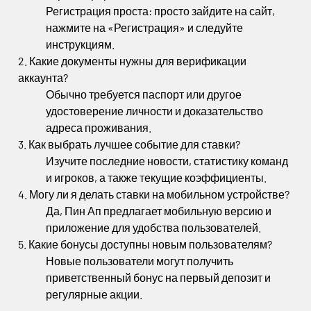
Регистрация проста: просто зайдите на сайт,
нажмите на «Регистрация» и следуйте
инструкциям.
2. Какие документы нужны для верификации
аккаунта?
Обычно требуется паспорт или другое
удостоверение личности и доказательство
адреса проживания.
3. Как выбрать лучшее событие для ставки?
Изучите последние новости, статистику команд
и игроков, а также текущие коэффициенты.
4. Могу ли я делать ставки на мобильном устройстве?
Да, Пин Ап предлагает мобильную версию и
приложение для удобства пользователей.
5. Какие бонусы доступны новым пользователям?
Новые пользователи могут получить
приветственный бонус на первый депозит и
регулярные акции.