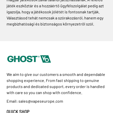
játék eszköztár és a hozzáértő ügyfélszolgálat pedig azt
igazolja, hogy a játékosok jólétét is fontosnak tartják.
Választásod tehát nemcsak a szórakozásról, hanem egy
megbízhatósági és biztonságos környezetről szól.
We aim to give our customers a smooth and dependable
shopping experience. From fast shipping to genuine
products and dedicated support, every order is handled
with care so you can shop with confidence.
Email: sales@vapeseurope.com
QUICK SHOP