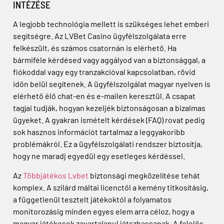
INTÉZÉSE
A legjobb technológia mellett is szükséges lehet emberi
segítségre. Az LVBet Casino ügyfélszolgálata erre
felkészült, és számos csatornán is elérhető. Ha
bármiféle kérdésed vagy aggályod van a biztonsággal, a
fiókoddal vagy egy tranzakcióval kapcsolatban, rövid
időn belül segítenek. A ügyfélszolgálat magyar nyelven is
elérhető élő chat-en és e-mailen keresztül. A csapat
tagjai tudják, hogyan kezeljék biztonságosan a bizalmas
ügyeket. A gyakran ismételt kérdések (FAQ) rovat pedig
sok hasznos információt tartalmaz a leggyakoribb
problémákról. Ez a ügyfélszolgálati rendszer biztosítja,
hogy ne maradj egyedül egy esetleges kérdéssel.
Az
Többjátékos Lvbet
biztonsági megközelítése tehát
komplex. A szilárd máltai licenctől a kemény titkosításig,
a függetlenül tesztelt játékoktól a folyamatos
monitorozásig minden egyes elem arra céloz, hogy a
magyar játékosok zavartalanul játszhassanak. A felelős