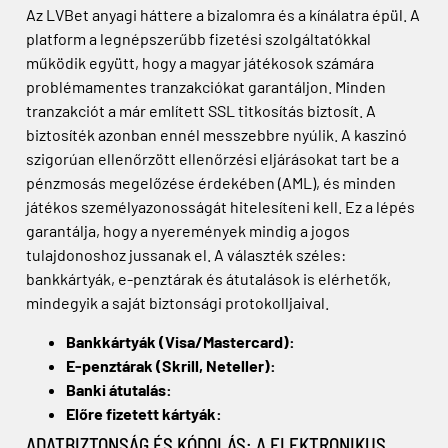
Az LVBet anyagi háttere a bizalomra és a kínálatra épül. A
platform a legnépszerűbb fizetési szolgáltatókkal
működik együtt, hogy a magyar játékosok számára
problémamentes tranzakciókat garantáljon. Minden
tranzakciót a már említett SSL titkosítás biztosít. A
biztosíték azonban ennél messzebbre nyúlik. A kaszinó
szigorúan ellenőrzött ellenőrzési eljárásokat tart be a
pénzmosás megelőzése érdekében (AML), és minden
játékos személyazonosságát hitelesíteni kell. Ez a lépés
garantálja, hogy a nyeremények mindig a jogos
tulajdonoshoz jussanak el. A választék széles:
bankkártyák, e-penztárak és átutalások is elérhetők,
mindegyik a saját biztonsági protokolljaival.
Bankkártyák (Visa/Mastercard):
E-penztárak (Skrill, Neteller):
Banki átutalás:
Előre fizetett kártyák:
ADATBIZTONSÁG ÉS KÓDOLÁS: A ELEKTRONIKUS