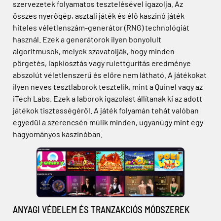
szervezetek folyamatos tesztelésével igazolja. Az
összes nyerőgép, asztali játék és élő kaszinó játék
hiteles véletlenszám-generátor (RNG) technológiát
használ. Ezek a generátorok ilyen bonyolult
algoritmusok, melyek szavatolják, hogy minden
pörgetés, lapkiosztás vagy rulettgurítás eredménye
abszolút véletlenszerű és előre nem látható. A játékokat
ilyen neves tesztlaborok tesztelik, mint a Quinel vagy az
iTech Labs. Ezek a laborok igazolást állítanak ki az adott
játékok tisztességéről. A játék folyamán tehát valóban
egyedül a szerencsén múlik minden, ugyanúgy mint egy
hagyományos kaszinóban.
ANYAGI VÉDELEM ÉS TRANZAKCIÓS MÓDSZEREK