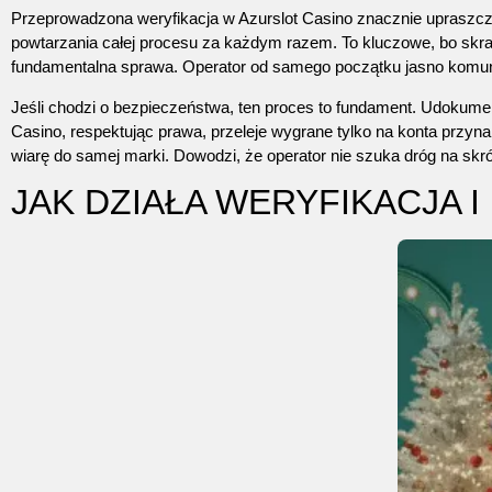
Przeprowadzona weryfikacja w Azurslot Casino znacznie upraszcza 
powtarzania całej procesu za każdym razem. To kluczowe, bo skra
fundamentalna sprawa. Operator od samego początku jasno komunik
Jeśli chodzi o bezpieczeństwa, ten proces to fundament. Udokumen
Casino, respektując prawa, przeleje wygrane tylko na konta przynal
wiarę do samej marki. Dowodzi, że operator nie szuka dróg na skró
JAK DZIAŁA WERYFIKACJA 