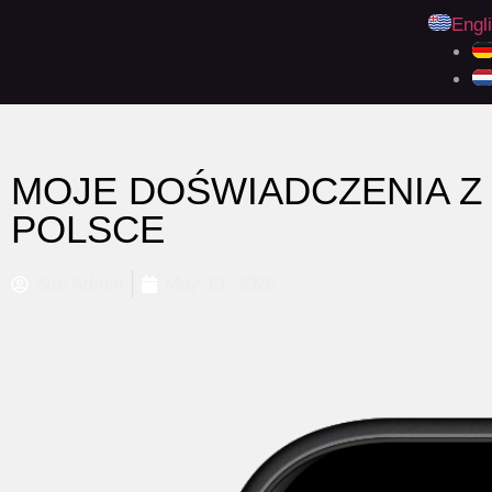
Engl
MOJE DOŚWIADCZENIA Z
POLSCE
Site Admin
May 13, 2026