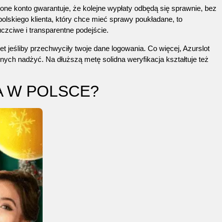
one konto gwarantuje, że kolejne wypłaty odbędą się sprawnie, bez
lskiego klienta, który chce mieć sprawy poukładane, to
zciwe i transparentne podejście.
 jeśliby przechwyciły twoje dane logowania. Co więcej, Azurslot
nnych nadżyć. Na dłuższą metę solidna weryfikacja kształtuje też
A W POLSCE?