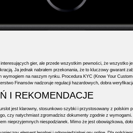
ko interesujących gier, ale przede wszystkim pewności, że wszystko 
okracją. Ja jednak nabrałem przekonania, że to kluczowy gwarant za
tym wymogiem na naszym rynku. Procedura KYC (Know Your Customer)
sterstwo Finansów nadzoruje regulacji hazardowych, dobra weryfikacj
Ń I REKOMENDACJE
slot jest klarowny, stosunkowo szybki i przystosowany z polskim p
o, czy natychmiast zgromadzisz dokumenty zgodnie z wymogami. Dla
iem nieprzyjemnych niespodzianek. Mimo że jest obowiązkowa, dołożo
 konieczny element legalnej i odpowiedzialnej gry online. Dla polski