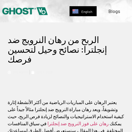
Deutsch
Blogs
English
Nederlands
الربح من رهان النرويج ضد
إنجلترا: نصائح وحيل لتحسين
فرصك
Site Admin
July 7, 2026
يعتبر الرهان على المباريات الرياضية من أكثر الأنشطة إثارة
وتشويقاً، ويعد رهان مباراة النرويج ضد إنجلترا مثالاً جيداً على
كيفية استخدام الاستراتيجيات والنصائح لزيادة فرص الربح، حيث
يمكنك
رهان على فوز النرويج ضد إنجلترا
في سياق المنافسات
المختلفة. في هذا المقال، سنستعرض أفضل الطرق لمساعدتك