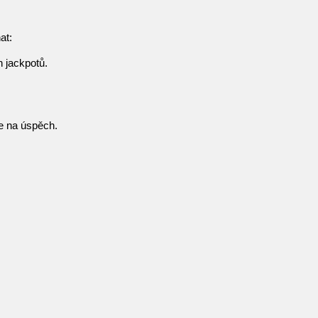
at:
 jackpotů.
e na úspěch.