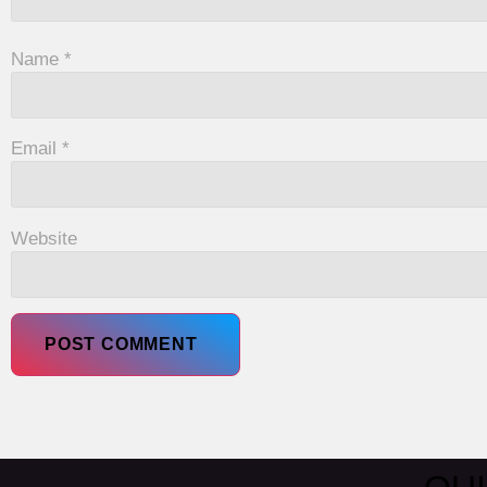
Name
*
Email
*
Website