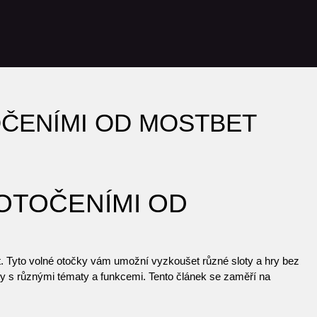
OČENÍMI OD MOSTBET
OTOČENÍMI OD
t. Tyto volné otočky vám umožní vyzkoušet různé sloty a hry bez
oty s různými tématy a funkcemi. Tento článek se zaměří na