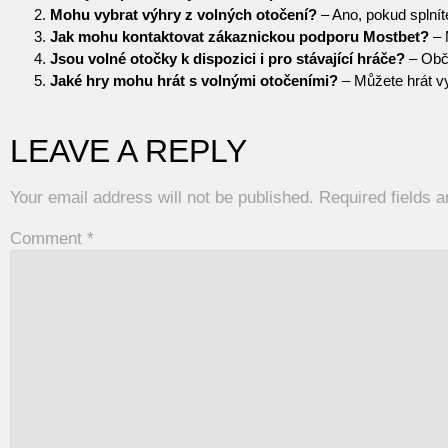
Mohu vybrat výhry z volných otočení?
– Ano, pokud splnít
Jak mohu kontaktovat zákaznickou podporu Mostbet?
– 
Jsou volné otočky k dispozici i pro stávající hráče?
– Obča
Jaké hry mohu hrát s volnými otočeními?
– Můžete hrát vy
LEAVE A REPLY
Your email address will not be published.
Required fields 
Comment
*