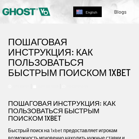
Deutsch
Blogs
English
Nederlands
ПОШАГОВАЯ
ИНСТРУКЦИЯ: КАК
ПОЛЬЗОВАТЬСЯ
БЫСТРЫМ ПОИСКОМ 1XBET
Site Admin
April 20, 2026
No Comments
ПОШАГОВАЯ ИНСТРУКЦИЯ: КАК
ПОЛЬЗОВАТЬСЯ БЫСТРЫМ
ПОИСКОМ 1XBET
Быстрый поиск на 1xbet предоставляет игрокам
возможность мгновенно находить нужные ставки и