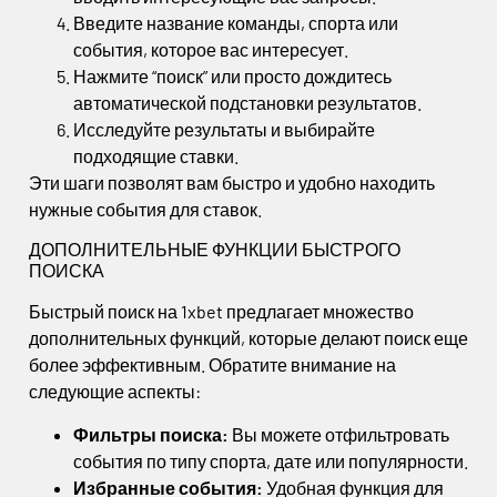
Введите название команды, спорта или
события, которое вас интересует.
Нажмите “поиск” или просто дождитесь
автоматической подстановки результатов.
Исследуйте результаты и выбирайте
подходящие ставки.
Эти шаги позволят вам быстро и удобно находить
нужные события для ставок.
ДОПОЛНИТЕЛЬНЫЕ ФУНКЦИИ БЫСТРОГО
ПОИСКА
Быстрый поиск на 1xbet предлагает множество
дополнительных функций, которые делают поиск еще
более эффективным. Обратите внимание на
следующие аспекты:
Фильтры поиска:
Вы можете отфильтровать
события по типу спорта, дате или популярности.
Избранные события:
Удобная функция для