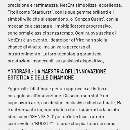
precisione e raffinatezza, NetEnt simbolizza l’eccellenza.
Titoli come “Starburst”, con le sue gemme brillanti e i
simboli wild che si espandono, o “Gonzo’s Quest”, con la
meccanica a cascata e il moltiplicatore progressivo,
sono ormai classici senza tempo. Ogni nuova uscita di
NetEnt è un evento, ideato per offrire non solo la
chance di vincita, ma un vero percorso di
intrattenimento. La loro tecnologia garantisce
prestazioni impeccabili su qualsiasi dispositivo.
YGGDRASIL: LA MAESTRIA DELL’INNOVAZIONE
ESTETICA E DELLE DINAMICHE
Yggdrasil si distingue per un approccio artistico e
coraggioso all’innovazione. Ciascuna sua slot è un
capolavoro a sé, con design esclusivi e climi raffinate. Ma
è sul versante ingegneristico che si supera: ha lanciato
idee come “iSENSE 2.0” per un’interfaccia utente
scorrevole e “BOOST™”, risorse che piattaforme come