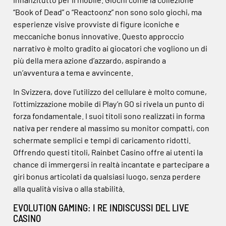
“Book of Dead” o “Reactoonz” non sono solo giochi, ma
esperienze visive provviste di figure iconiche e
meccaniche bonus innovative. Questo approccio
narrativo è molto gradito ai giocatori che vogliono un di
più della mera azione d’azzardo, aspirando a
un’avventura a tema e avvincente.
In Svizzera, dove l’utilizzo del cellulare è molto comune,
l’ottimizzazione mobile di Play’n GO si rivela un punto di
forza fondamentale. I suoi titoli sono realizzati in forma
nativa per rendere al massimo su monitor compatti, con
schermate semplici e tempi di caricamento ridotti.
Offrendo questi titoli, Rainbet Casino offre ai utenti la
chance di immergersi in realtà incantate e partecipare a
giri bonus articolati da qualsiasi luogo, senza perdere
alla qualità visiva o alla stabilità.
EVOLUTION GAMING: I RE INDISCUSSI DEL LIVE
CASINO