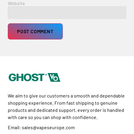
Website
We aim to give our customers a smooth and dependable
shopping experience. From fast shipping to genuine
products and dedicated support, every order is handled
with care so you can shop with confidence.
Email: sales@vapeseurope.com