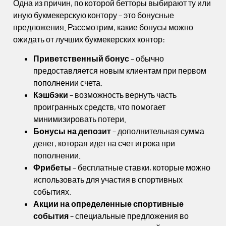
Одна из причин, по которой бетторы выбирают ту или
иную букмекерскую контору – это бонусные
предложения. Рассмотрим, какие бонусы можно
ожидать от лучших букмекерских контор:
Приветственный бонус
– обычно
предоставляется новым клиентам при первом
пополнении счета.
Кэшбэки
– возможность вернуть часть
проигранных средств, что помогает
минимизировать потери.
Бонусы на депозит
– дополнительная сумма
денег, которая идет на счет игрока при
пополнении.
Фрибеты
– бесплатные ставки, которые можно
использовать для участия в спортивных
событиях.
Акции на определенные спортивные
события
– специальные предложения во