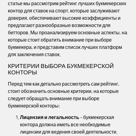
статье мы рассмотрим рейтинг лучших букмекерских
контор для ставок на спорт, которые заслуживают
доверия, обеспечивают высокие коэффициенты и
предлагают разнообразные возможности для
бетторов. Мы проанализируем основные аспекты, на
которые стоит обратить внимание при выборе
букмекера, и представим список лучших платформ
для заключения ставок.
КРИТЕРИИ ВЫБОРА БУКМЕКЕРСКОЙ
КОНТОРЫ
Перед тем как детально рассмотреть сам рейтинг,
стоит обозначить основные критерии, на которые
следует обращать внимание при выборе
букмекерской конторы:
Лицензия и легальность
– букмекерская
контора должна иметь все необходимые
лицензии для ведения своей деятельности.