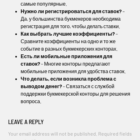
самые популярные.
Нужно ли регистрироваться для ставок?
–
Да, у большинства букмекеров необходима
регистрация для того, чтобы делать ставки.
Как выбрать лучшие коэффициенты?
–
Сравните коэффициенты на одно и то же
событие в разных букмекерских конторах.
Есть ли мобильные приложения для
ставок?
– Многие конторы предлагают
мобильные приложения для удобства ставок.
Что делать, если возникла проблема с
выводом денег?
– Связаться с службой
поддержки букмекерской конторы для решения
вопроса.
LEAVE A REPLY
Your email address will not be published.
Required fields