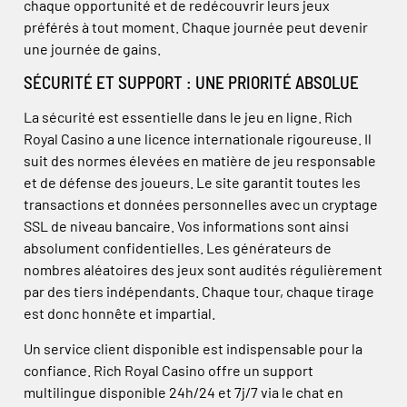
chaque opportunité et de redécouvrir leurs jeux
préférés à tout moment. Chaque journée peut devenir
une journée de gains.
SÉCURITÉ ET SUPPORT : UNE PRIORITÉ ABSOLUE
La sécurité est essentielle dans le jeu en ligne. Rich
Royal Casino a une licence internationale rigoureuse. Il
suit des normes élevées en matière de jeu responsable
et de défense des joueurs. Le site garantit toutes les
transactions et données personnelles avec un cryptage
SSL de niveau bancaire. Vos informations sont ainsi
absolument confidentielles. Les générateurs de
nombres aléatoires des jeux sont audités régulièrement
par des tiers indépendants. Chaque tour, chaque tirage
est donc honnête et impartial.
Un service client disponible est indispensable pour la
confiance. Rich Royal Casino offre un support
multilingue disponible 24h/24 et 7j/7 via le chat en