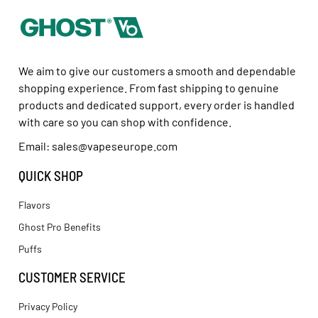
We aim to give our customers a smooth and dependable
shopping experience. From fast shipping to genuine
products and dedicated support, every order is handled
with care so you can shop with confidence.
Email: sales@vapeseurope.com
QUICK SHOP
Flavors
Ghost Pro Benefits
Puffs
CUSTOMER SERVICE
Privacy Policy