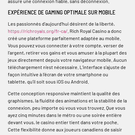
assure une connexion fiable, sans déconnexion.
EXPÉRIENCE DE GAMING OPTIMALE SUR MOBILE
Les passionnés d’aujourd’hui désirent de la liberté,
https://richroyals.org/fr-ca/
. Rich Royal Casino a donc
créé une plateforme parfaitement adaptée au mobile.
Vous pouvez vous connecter à votre compte, verser de
l’argent, retirer vos gains et vous amuser à la plupart des
jeux directement depuis votre navigateur mobile. Aucun
téléchargement n’est nécessaire. L’interface s’ajuste de
façon intuitive à l’écran de votre smartphone ou
tablette, qu’il soit sous iOS ou Android.
Cette conception responsive maintient la qualité des
graphismes, la fluidité des animations et la stabilité de la
connexion, peu importe où vous vous trouvez. Que vous
ayez cinq minutes dans le métro ou une soirée entière
devant vous, le casino entier tient dans votre poche.
Cette flexibilité donne aux joueurs canadiens de saisir