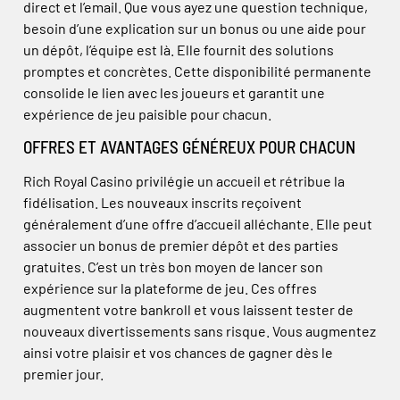
direct et l’email. Que vous ayez une question technique,
besoin d’une explication sur un bonus ou une aide pour
un dépôt, l’équipe est là. Elle fournit des solutions
promptes et concrètes. Cette disponibilité permanente
consolide le lien avec les joueurs et garantit une
expérience de jeu paisible pour chacun.
OFFRES ET AVANTAGES GÉNÉREUX POUR CHACUN
Rich Royal Casino privilégie un accueil et rétribue la
fidélisation. Les nouveaux inscrits reçoivent
généralement d’une offre d’accueil alléchante. Elle peut
associer un bonus de premier dépôt et des parties
gratuites. C’est un très bon moyen de lancer son
expérience sur la plateforme de jeu. Ces offres
augmentent votre bankroll et vous laissent tester de
nouveaux divertissements sans risque. Vous augmentez
ainsi votre plaisir et vos chances de gagner dès le
premier jour.