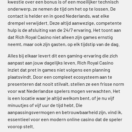
kwestie over een bonus is of een moeilijker technisch
onderwerp, ze nemen de tijd om het op te lossen. De
contact is helder en in goed Nederlands, wat elke
drempel verwijdert. Deze altijd aanwezige, competente
hulp is de afsluiting van de 24/7 ervaring. Het toont aan
dat Rich Royal Casino niet alleen zijn games ernstig
neemt, maar ook zijn gasten, op elk tijdstip van de dag.
Alles bij elkaar levert dit een gaming-ervaring die zich
aanpast aan jouw dagelijks leven. Rich Royal Casino
inziet dat pret in games niet volgens een planning
plaatsvindt. Door een compleet ecosysteem aan te
presenteren dat nooit stilvalt, stellen ze een frisse norm
voor wat Nederlandse spelers mogen verwachten. Het
is een locatie waar je altijd welkom bent, of je nu vijf
minuutjes of vijf uur de tijd hebt. Die
aanpassingsvermogen en betrouwbaarheid zijn, vind ik,
essentieel voor een modern online casino dat de speler
voorop stelt.