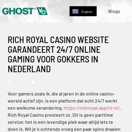
Deutsch
Blogs
English
Nederlands
RICH ROYAL CASINO WEBSITE
GARANDEERT 24/7 ONLINE
GAMING VOOR GOKKERS IN
NEDERLAND
Site Admin
May 13, 2026
Voor gamers zoals ik, die al jaren in de online casino-
wereld actief zijn, is een platform dat echt 24/7 werkt
een welkome verandering,
https://richroyal.app/nl-nl/
.
Rich Royal Casino presteert zo. Dit is geen parttime
service; het is een levendige plek waar altijd iets te
doen is. Wil je ‘s ochtends vroeg een paar spins draaien