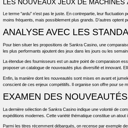
LES NOUVEAUX JEUX DE MACHINES 
Le terme “ardu” n’est pas le juste. En contrepartie, leur fluctuatio
moins fréquents, mais possiblement plus grands. D’autres optent pou
ANALYSE AVEC LES STAND
Pour bien situer les propositions de Sankra Casino, une comparaison
les plus performants ajoutent des jeux dans les jours ou les semain
La étendue des fournisseurs est un autre point de comparaison esse
proposer un catalogue de nouveautés plus diversifié et innovant. E
Enfin, la manière dont les nouveautés sont mises en avant et jumelée
conscient de ces enjeux compétitifs. Il organise son offre pour se m
EXAMEN DES NOUVEAUTÉS
La dernière sélection de Sankra Casino indique une volonté de com
expéditions modernes. Cette variété thématique constitue un atout 
Parmi les titres récemment débarqués, on recense par exemple des