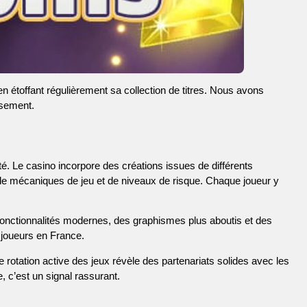
en étoffant régulièrement sa collection de titres. Nous avons
ssement.
té. Le casino incorpore des créations issues de différents
 de mécaniques de jeu et de niveaux de risque. Chaque joueur y
s fonctionnalités modernes, des graphismes plus aboutis et des
s joueurs en France.
e rotation active des jeux révèle des partenariats solides avec les
 c’est un signal rassurant.