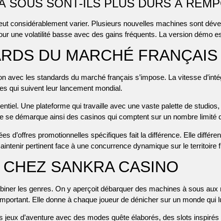
À SOUS SONT-ILS PLUS DURS À REM
n peut considérablement varier. Plusieurs nouvelles machines sont dével
r une volatilité basse avec des gains fréquents. La version démo est
ARDS DU MARCHÉ FRANÇAIS
 avec les standards du marché français s’impose. La vitesse d’intégr
es qui suivent leur lancement mondial.
ntiel. Une plateforme qui travaille avec une vaste palette de studio
lle se démarque ainsi des casinos qui comptent sur un nombre limité 
s d’offres promotionnelles spécifiques fait la différence. Elle diffé
aintenir pertinent face à une concurrence dynamique sur le territoire 
 CHEZ SANKRA CASINO
biner les genres. On y aperçoit débarquer des machines à sous aux m
important. Elle donne à chaque joueur de dénicher sur un monde qui l
 jeux d’aventure avec des modes quête élaborés, des slots inspirés