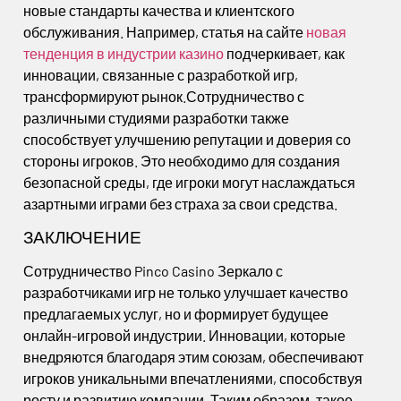
новые стандарты качества и клиентского
обслуживания. Например, статья на сайте
новая
тенденция в индустрии казино
подчеркивает, как
инновации, связанные с разработкой игр,
трансформируют рынок.Сотрудничество с
различными студиями разработки также
способствует улучшению репутации и доверия со
стороны игроков. Это необходимо для создания
безопасной среды, где игроки могут наслаждаться
азартными играми без страха за свои средства.
ЗАКЛЮЧЕНИЕ
Сотрудничество Pinco Casino Зеркало с
разработчиками игр не только улучшает качество
предлагаемых услуг, но и формирует будущее
онлайн-игровой индустрии. Инновации, которые
внедряются благодаря этим союзам, обеспечивают
игроков уникальными впечатлениями, способствуя
росту и развитию компании. Таким образом, такое