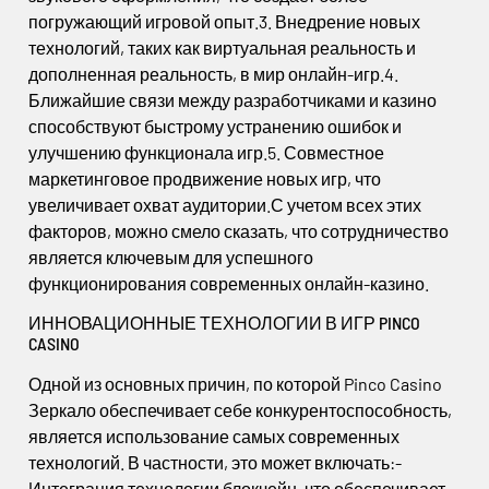
погружающий игровой опыт.3. Внедрение новых
технологий, таких как виртуальная реальность и
дополненная реальность, в мир онлайн-игр.4.
Ближайшие связи между разработчиками и казино
способствуют быстрому устранению ошибок и
улучшению функционала игр.5. Совместное
маркетинговое продвижение новых игр, что
увеличивает охват аудитории.С учетом всех этих
факторов, можно смело сказать, что сотрудничество
является ключевым для успешного
функционирования современных онлайн-казино.
ИННОВАЦИОННЫЕ ТЕХНОЛОГИИ В ИГР PINCO
CASINO
Одной из основных причин, по которой Pinco Casino
Зеркало обеспечивает себе конкурентоспособность,
является использование самых современных
технологий. В частности, это может включать:-
Интеграция технологии блокчейн, что обеспечивает