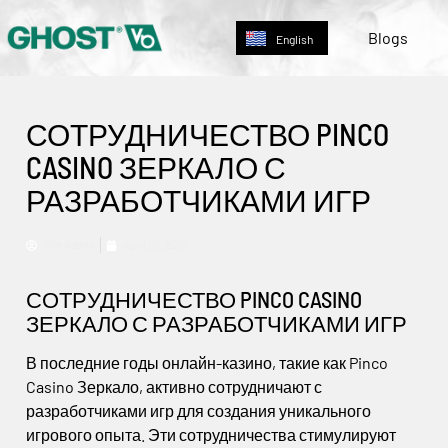
Deutsch
Blogs
English
Nederlands
СОТРУДНИЧЕСТВО PINCO
CASINO ЗЕРКАЛО С
РАЗРАБОТЧИКАМИ ИГР
Site Admin
April 20, 2026
СОТРУДНИЧЕСТВО PINCO CASINO
ЗЕРКАЛО С РАЗРАБОТЧИКАМИ ИГР
В последние годы онлайн-казино, такие как Pinco
Casino Зеркало, активно сотрудничают с
разработчиками игр для создания уникального
игрового опыта. Эти сотрудничества стимулируют