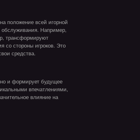
 на положение всей игорной
о обслуживания. Например,
игр, трансформируют
я со стороны игроков. Это
свои средства.
, но и формирует будущее
никальными впечатлениями,
начительное влияние на