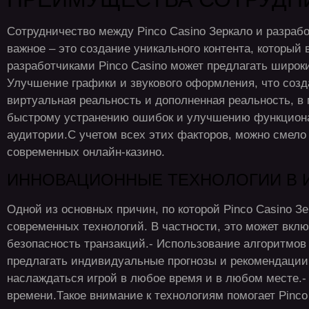
Сотрудничество между Pinco Casino Зеркало и разраб
важное – это создание уникального контента, который 
разработчиками Pinco Casino может предлагать широки
Улучшение графики и звукового оформления, что созда
виртуальная реальность и дополненная реальность, в
быстрому устранению ошибок и улучшению функционала
аудитории.С учетом всех этих факторов, можно смело
современных онлайн-казино.
ИННОВАЦИОННЫЕ ТЕХНОЛОГИИ В И
Одной из основных причин, по которой Pinco Casino З
современных технологий. В частности, это может вклю
безопасность транзакций.- Использование алгоритмов 
предлагать индивидуальные прогнозы и рекомендации.
наслаждаться игрой в любое время и в любом месте.-
времени.Такое внимание к технологиям помогает Pinco