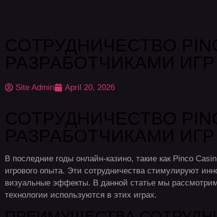
СОТРУДНИЧЕСТВО PIN
РАЗРАБОТЧИКАМИ ИГР
Site Admin
April 20, 2026
СОТРУДНИЧЕСТВО PIN
РАЗРАБОТЧИКАМИ ИГР
В последние годы онлайн-казино, такие как Pinco Casi
игрового опыта. Эти сотрудничества стимулируют инн
визуальные эффекты. В данной статье мы рассмотрим,
технологии используются в этих играх.
ПРЕИМУЩЕСТВА СОТРУДНИ