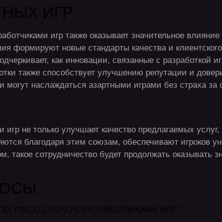
ТНЫХ ИГР
работчиками игр также оказывает значительное влияние
илия формируют новые стандарты качества и клиентског
одчеркивает, как инновации, связанные с разработкой 
тки также способствует улучшению репутации и довери
и могут наслаждаться азартными играми без страха за 
и игр не только улучшает качество предлагаемых услуг
ряются благодаря этим союзам, обеспечивают игроков у
м, такое сотрудничество будет продолжать оказывать з
РОСЫ
ВА PINCO CASINO С РАЗРАБОТЧИКАМИ ИГР?