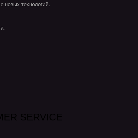
е новых технологий.
а.
ER SERVICE