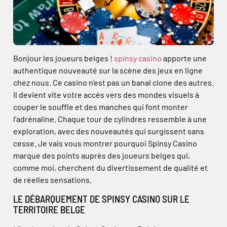
Bonjour les joueurs belges !
spinsy casino
apporte une
authentique nouveauté sur la scène des jeux en ligne
chez nous. Ce casino n’est pas un banal clone des autres.
Il devient vite votre accès vers des mondes visuels à
couper le souffle et des manches qui font monter
l’adrénaline. Chaque tour de cylindres ressemble à une
exploration, avec des nouveautés qui surgissent sans
cesse. Je vais vous montrer pourquoi Spinsy Casino
marque des points auprès des joueurs belges qui,
comme moi, cherchent du divertissement de qualité et
de réelles sensations.
LE DÉBARQUEMENT DE SPINSY CASINO SUR LE
TERRITOIRE BELGE