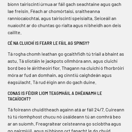
bíonn tairiscintí úrnua ar fáil gach seachtaine agus gach
lae freisin. Féach ar chomórtaisí, sraitheanna
ranníocaíochtaí, agus tairiscintí speisialta. Seiceáil an
nuaíocht ar do chuntas go rialta agus ní bheidh aon deis
caillte.
CÉ NA CLUICHÍ IS FEARR LE FÁIL AG SPINSY?
Tá rogha chomh leathan go gcaithfidh tú triail a bhaint as
astu. Tá sliotáin le jackpots ollmhóra ann, agus cluichí
bord beo le áiritheoirí fíor. Thagann na cluichí ó fhorbróirí
móra ar fud an domhain, ag cinntiú caighdeán agus
éagsúlacht. Tá rud éigin ann do gach duine.
CONAS IS FÉIDIR LIOM TEAGMHÁIL A DHÉANAMH LE
TACAÍOCHT?
Tá foireann chuiditheach againn atá ar fáil 24/7. Cuireann
tú tú ríomhphost chucu nó úsáideann tú an comhrá beo
ar an suíomh. Freagraítear ceisteanna go sciobtha agus
go gairmiúil, agus ní bhíonn ort fanacht le do chuid