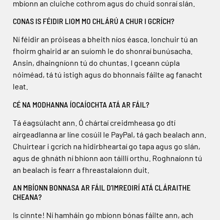
mbíonn an cluiche cothrom agus do chuid sonraí slán.
CONAS IS FÉIDIR LIOM MO CHLÁRÚ A CHUR I GCRÍCH?
Ní féidir an próiseas a bheith níos éasca. Ionchuir tú an
fhoirm ghairid ar an suíomh le do shonraí bunúsacha.
Ansin, dhaingníonn tú do chuntas. I gceann cúpla
nóiméad, tá tú istigh agus do bhonnais fáilte ag fanacht
leat.
CÉ NA MODHANNA ÍOCAÍOCHTA ATÁ AR FÁIL?
Tá éagsúlacht ann. Ó chártaí creidmheasa go dtí
airgeadlanna ar líne cosúil le PayPal, tá gach bealach ann.
Chuirtear i gcrích na hidirbheartaí go tapa agus go slán,
agus de ghnáth ní bhíonn aon táillí orthu. Roghnaíonn tú
an bealach is fearr a fhreastalaíonn duit.
AN MBÍONN BONNASA AR FÁIL D’IMREOIRÍ ATÁ CLÁRAITHE
CHEANA?
Is cinnte! Ní hamháin go mbíonn bónas fáilte ann, ach