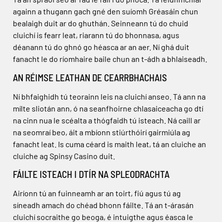
againn a thugann gach gné den suíomh Gréasáin chun
bealaigh duit ar do ghuthán. Seinneann tú do chuid
cluichí is fearr leat, riarann tú do bhonnasa, agus
déanann tú do ghnó go héasca ar an aer. Ní ghá duit
fanacht le do ríomhaire baile chun an t-ádh a bhlaiseadh.
AN RÉIMSE LEATHAN DE CEARRBHACHAIS
Ní bhfaighidh tú teorainn leis na cluichí anseo. Tá ann na
mílte sliotán ann, ó na seanfhoirne chlasaiceacha go dtí
na cinn nua le scéalta a thógfaidh tú isteach. Ná caill ar
na seomraí beo, áit a mbíonn stiúrthóirí gairmiúla ag
fanacht leat. Is cuma céard is maith leat, tá an cluiche an
cluiche ag Spinsy Casino duit.
FÁILTE ISTEACH I DTÍR NA SPLEODRACHTA
Airíonn tú an fuinneamh ar an toirt, fiú agus tú ag
síneadh amach do chéad bhonn fáilte. Tá an t-árasán
cluichí socraithe go beoga, é intuigthe agus éasca le