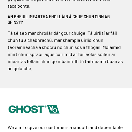
tacaíochta.
AN BHFUIL IMEARTHA FHOLLÁIN Á CHUR CHUN CINN AG
SPINSY?
Tá sé seo mar chroílár dár gcur chuige. Tá uirlisí ar fáil
chun tú a chabhrachú, mar shampla uirlisí chun
teorainneacha a shocrú nó chun sos a thógáil. Molaimid
imirt chun spraoi, agus cuirimid ar fáil eolas soiléir ar
imeartas folláin chun go mbainfidh tú taitneamh buan as
an gcluiche.
We aim to give our customers a smooth and dependable