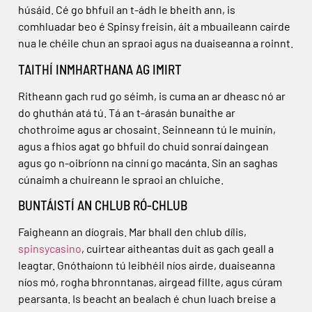
húsáid. Cé go bhfuil an t-ádh le bheith ann, is
comhluadar beo é Spinsy freisin, áit a mbuaileann cairde
nua le chéile chun an spraoi agus na duaiseanna a roinnt.
TAITHÍ INMHARTHANA AG IMIRT
Ritheann gach rud go séimh, is cuma an ar dheasc nó ar
do ghuthán atá tú. Tá an t-árasán bunaithe ar
chothroime agus ar chosaint. Seinneann tú le muinín,
agus a fhios agat go bhfuil do chuid sonraí daingean
agus go n-oibríonn na cinní go macánta. Sin an saghas
cúnaimh a chuireann le spraoi an chluiche.
BUNTÁISTÍ AN CHLUB RÓ-CHLUB
Faigheann an díograis. Mar bhall den chlub dílis,
spinsycasino
, cuirtear aitheantas duit as gach geall a
leagtar. Gnóthaíonn tú leibhéil níos airde, duaiseanna
níos mó, rogha bhronntanas, airgead fillte, agus cúram
pearsanta. Is beacht an bealach é chun luach breise a