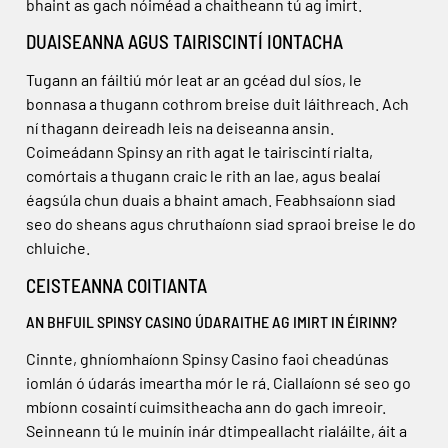
bhaint as gach nóiméad a chaitheann tú ag imirt.
DUAISEANNA AGUS TAIRISCINTÍ IONTACHA
Tugann an fáiltiú mór leat ar an gcéad dul síos, le
bonnasa a thugann cothrom breise duit láithreach. Ach
ní thagann deireadh leis na deiseanna ansin.
Coimeádann Spinsy an rith agat le tairiscintí rialta,
comórtais a thugann craic le rith an lae, agus bealaí
éagsúla chun duais a bhaint amach. Feabhsaíonn siad
seo do sheans agus chruthaíonn siad spraoi breise le do
chluiche.
CEISTEANNA COITIANTA
AN BHFUIL SPINSY CASINO ÚDARAITHE AG IMIRT IN ÉIRINN?
Cinnte, ghníomhaíonn Spinsy Casino faoi cheadúnas
iomlán ó údarás imeartha mór le rá. Ciallaíonn sé seo go
mbíonn cosaintí cuimsitheacha ann do gach imreoir.
Seinneann tú le muinín inár dtimpeallacht rialáilte, áit a