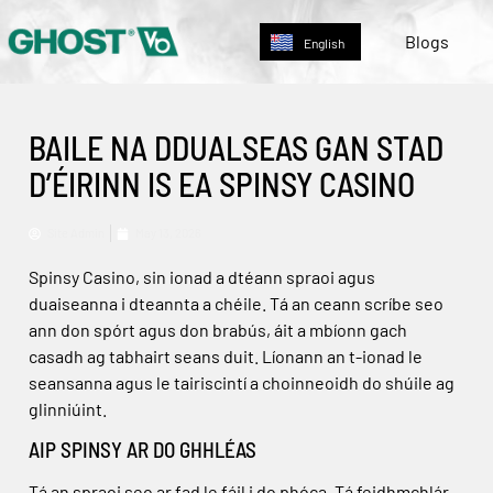
Deutsch
Blogs
English
Nederlands
BAILE NA DDUALSEAS GAN STAD
D’ÉIRINN IS EA SPINSY CASINO
Site Admin
May 13, 2026
Spinsy Casino, sin ionad a dtéann spraoi agus
duaiseanna i dteannta a chéile. Tá an ceann scríbe seo
ann don spórt agus don brabús, áit a mbíonn gach
casadh ag tabhairt seans duit. Líonann an t-ionad le
seansanna agus le tairiscintí a choinneoidh do shúile ag
glinniúint.
AIP SPINSY AR DO GHHLÉAS
Tá an spraoi seo ar fad le fáil i do phóca. Tá feidhmchlár