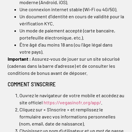
moderne (Android, iOS).
Une connexion internet stable (Wi-Fi ou 4G/5G).
Un document d’identité en cours de validité pour la
vérification KYC.
Un mode de paiement accepté (carte bancaire,
portefeuille électronique, etc.).
Être âgé d’au moins 18 ans (ou l’âge légal dans
votre pays).
Important :
Assurez-vous de jouer sur un site sécurisé
(cadenas dans la barre d’adresse) et de consulter les
conditions de bonus avant de déposer.
COMMENT S’INSCRIRE
Ouvrez le navigateur de votre mobile et accédez au
site officiel
https://vegasinofr.org/app/
.
Cliquez sur « S’inscrire » et remplissez le
formulaire avec vos informations personnelles
(nom, email, date de naissance).
Choisissez un nom d’utilisateur et un mot de passe