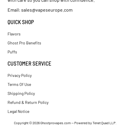
Email: sales@vapeseurope.com
QUICK SHOP
Flavors
Ghost Pro Benefits
Puffs
CUSTOMER SERVICE
Privacy Policy
Terms Of Use
Shipping Policy
Refund & Return Policy
Legal Notice
Copyright
© 2026
Ghostprovapes.com
— Powered by
Tenet Quad LLP
.