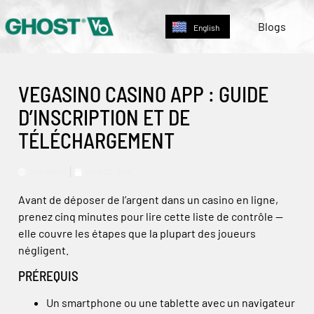
Deutsch
Blogs
English
Nederlands
VEGASINO CASINO APP : GUIDE
D’INSCRIPTION ET DE
TÉLÉCHARGEMENT
Site Admin
June 20, 2018
Avant de déposer de l’argent dans un casino en ligne,
prenez cinq minutes pour lire cette liste de contrôle —
elle couvre les étapes que la plupart des joueurs
négligent.
PRÉREQUIS
Un smartphone ou une tablette avec un navigateur