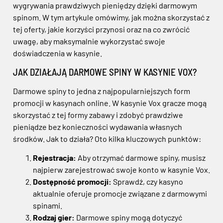
wygrywania prawdziwych pieniędzy dzięki darmowym
spinom. W tym artykule omówimy, jak można skorzystać z
tej oferty, jakie korzyści przynosi oraz na co zwrócić
uwagę, aby maksymalnie wykorzystać swoje
doświadczenia w kasynie.
JAK DZIAŁAJĄ DARMOWE SPINY W KASYNIE VOX?
Darmowe spiny to jedna z najpopularniejszych form
promocji w kasynach online. W kasynie Vox gracze mogą
skorzystać z tej formy zabawy i zdobyć prawdziwe
pieniądze bez konieczności wydawania własnych
środków. Jak to działa? Oto kilka kluczowych punktów:
Rejestracja:
Aby otrzymać darmowe spiny, musisz
najpierw zarejestrować swoje konto w kasynie Vox.
Dostępność promocji:
Sprawdź, czy kasyno
aktualnie oferuje promocje związane z darmowymi
spinami.
Rodzaj gier:
Darmowe spiny mogą dotyczyć