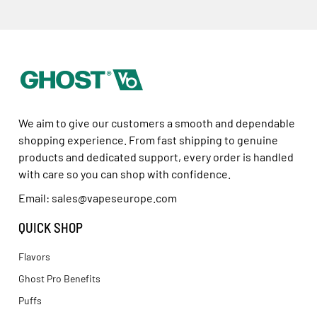
We aim to give our customers a smooth and dependable
shopping experience. From fast shipping to genuine
products and dedicated support, every order is handled
with care so you can shop with confidence.
Email: sales@vapeseurope.com
QUICK SHOP
Flavors
Ghost Pro Benefits
Puffs