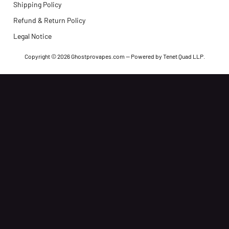
Shipping Policy
Refund & Return Policy
Legal Notice
Copyright
© 2026
Ghostprovapes.com
— Powered by
Tenet Quad LLP
.