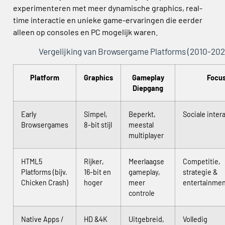
experimenteren met meer dynamische graphics, real-
time interactie en unieke game-ervaringen die eerder
alleen op consoles en PC mogelijk waren.
Vergelijking van Browsergame Platforms (2010-202
Platform
Graphics
Gameplay
Focu
Diepgang
Early
Simpel,
Beperkt,
Sociale inter
Browsergames
8-bit stijl
meestal
multiplayer
HTML5
Rijker,
Meerlaagse
Competitie,
Platforms (bijv.
16-bit en
gameplay,
strategie &
Chicken Crash)
hoger
meer
entertainmen
controle
Native Apps /
HD &4K
Uitgebreid,
Volledig