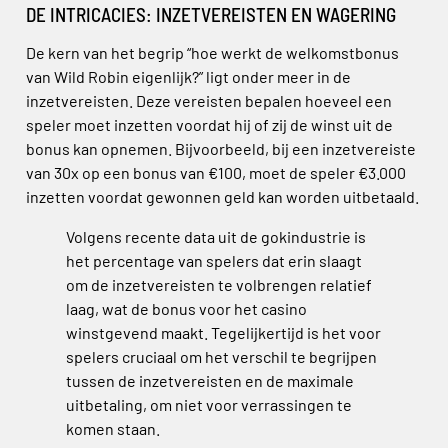
DE INTRICACIES: INZETVEREISTEN EN WAGERING
De kern van het begrip “hoe werkt de welkomstbonus
van Wild Robin eigenlijk?” ligt onder meer in de
inzetvereisten. Deze vereisten bepalen hoeveel een
speler moet inzetten voordat hij of zij de winst uit de
bonus kan opnemen. Bijvoorbeeld, bij een inzetvereiste
van 30x op een bonus van €100, moet de speler €3.000
inzetten voordat gewonnen geld kan worden uitbetaald.
Volgens recente data uit de gokindustrie is
het percentage van spelers dat erin slaagt
om de inzetvereisten te volbrengen relatief
laag, wat de bonus voor het casino
winstgevend maakt. Tegelijkertijd is het voor
spelers cruciaal om het verschil te begrijpen
tussen de inzetvereisten en de maximale
uitbetaling, om niet voor verrassingen te
komen staan.