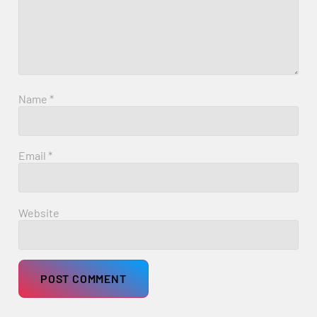
Name
*
Email
*
Website