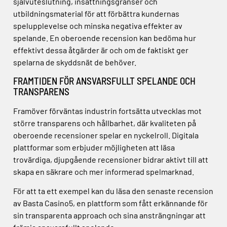
självuteslutning, insättningsgränser och
utbildningsmaterial för att förbättra kundernas
spelupplevelse och minska negativa effekter av
spelande. En oberoende recension kan bedöma hur
effektivt dessa åtgärder är och om de faktiskt ger
spelarna de skyddsnät de behöver.
FRAMTIDEN FÖR ANSVARSFULLT SPELANDE OCH
TRANSPARENS
Framöver förväntas industrin fortsätta utvecklas mot
större transparens och hållbarhet, där kvaliteten på
oberoende recensioner spelar en nyckelroll. Digitala
plattformar som erbjuder möjligheten att läsa
trovärdiga, djupgående recensioner bidrar aktivt till att
skapa en säkrare och mer informerad spelmarknad.
För att ta ett exempel kan du läsa den senaste recension
av Basta Casino5, en plattform som fått erkännande för
sin transparenta approach och sina ansträngningar att