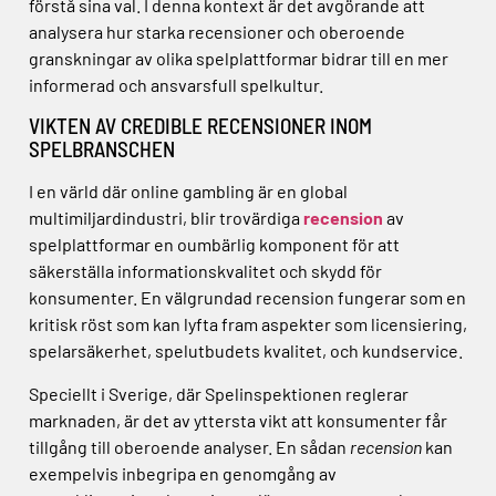
förstå sina val. I denna kontext är det avgörande att
analysera hur starka recensioner och oberoende
granskningar av olika spelplattformar bidrar till en mer
informerad och ansvarsfull spelkultur.
VIKTEN AV CREDIBLE RECENSIONER INOM
SPELBRANSCHEN
I en värld där online gambling är en global
multimiljardindustri, blir trovärdiga
recension
av
spelplattformar en oumbärlig komponent för att
säkerställa informationskvalitet och skydd för
konsumenter. En välgrundad recension fungerar som en
kritisk röst som kan lyfta fram aspekter som licensiering,
spelarsäkerhet, spelutbudets kvalitet, och kundservice.
Speciellt i Sverige, där Spelinspektionen reglerar
marknaden, är det av yttersta vikt att konsumenter får
tillgång till oberoende analyser. En sådan
recension
kan
exempelvis inbegripa en genomgång av